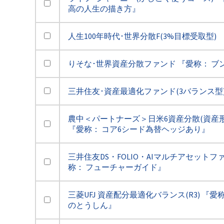
高の人生の描き方』
人生100年時代･世界分散F(3%目標受取型)
りそな･世界資産分散ファンド 『愛称： ブ
三井住友･資産最適化ファンド(3バランス型
農中＜パートナーズ＞日米6資産分散(資産形成
『愛称： コア6シード為替ヘッジあり』
三井住友DS・FOLIO・AIマルチアセットフ
称： フューチャーガイド』
三菱UFJ 資産配分最適化バランス(R3) 『愛
のとうしん』