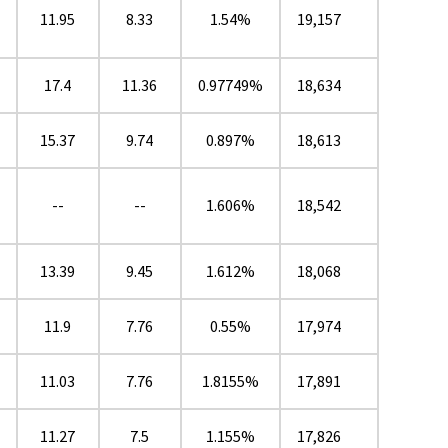
11.95
8.33
1.54%
19,157
17.4
11.36
0.97749%
18,634
15.37
9.74
0.897%
18,613
--
--
1.606%
18,542
13.39
9.45
1.612%
18,068
11.9
7.76
0.55%
17,974
11.03
7.76
1.8155%
17,891
11.27
7.5
1.155%
17,826