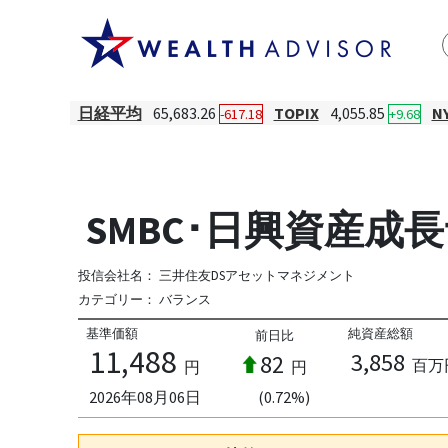
日経平均
65,683.26
TOPIX
4,055.85
N
-617.18
+9.68
SMBC･日興資産成
投信会社名：
三井住友DSアセットマネジメント
カテゴリー：
バランス
基準価額
純資産総額
前日比
11,488
3,858
82
百万
円
円
2026年08月06日
(0.72%)