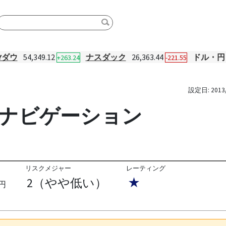
Yダウ
54,349.12
ナスダック
26,363.44
ドル・円
+263.24
-221.55
設定日:
2013
長ナビゲーション
リスクメジャー
レーティング
2（やや低い）
★
円