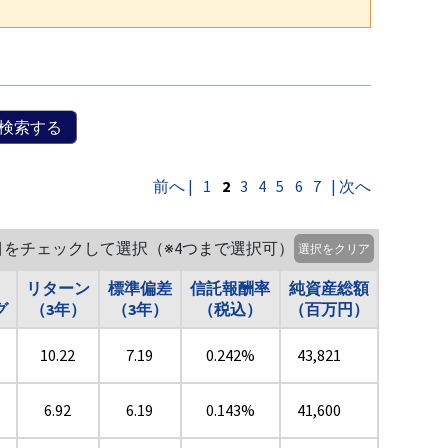
検索する
前へ |
1
2
3
4
5
6
7
| 次へ
目をチェックして選択（※4つまで選択可）
選択をクリア
リターン
標準偏差
信託報酬率
純資産総額
グ
（3年）
（3年）
（税込）
（百万円）
10.22
7.19
0.242%
43,821
6.92
6.19
0.143%
41,600