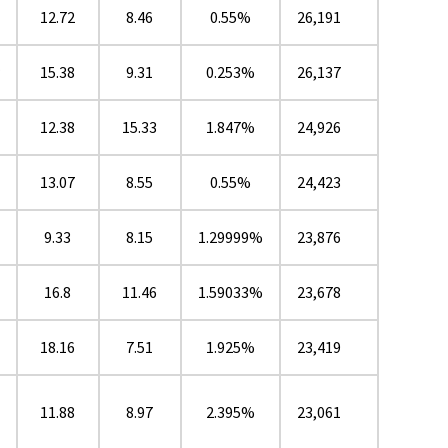
12.72
8.46
0.55%
26,191
★
15.38
9.31
0.253%
26,137
12.38
15.33
1.847%
24,926
13.07
8.55
0.55%
24,423
9.33
8.15
1.29999%
23,876
16.8
11.46
1.59033%
23,678
18.16
7.51
1.925%
23,419
11.88
8.97
2.395%
23,061