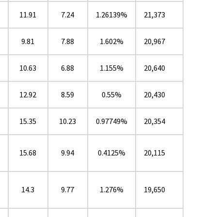
11.91
7.24
1.26139%
21,373
9.81
7.88
1.602%
20,967
10.63
6.88
1.155%
20,640
12.92
8.59
0.55%
20,430
15.35
10.23
0.97749%
20,354
15.68
9.94
0.4125%
20,115
14.3
9.77
1.276%
19,650