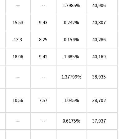
--
--
1.7985%
40,906
★
15.53
9.43
0.242%
40,807
13.3
8.25
0.154%
40,286
★
18.06
9.42
1.485%
40,169
--
--
1.37799%
38,935
10.56
7.57
1.045%
38,702
--
--
0.6175%
37,937