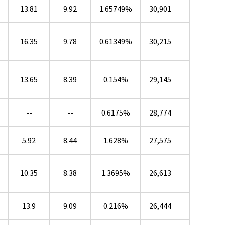
13.81
9.92
1.65749%
30,901
16.35
9.78
0.61349%
30,215
★
13.65
8.39
0.154%
29,145
--
--
0.6175%
28,774
5.92
8.44
1.628%
27,575
10.35
8.38
1.3695%
26,613
13.9
9.09
0.216%
26,444