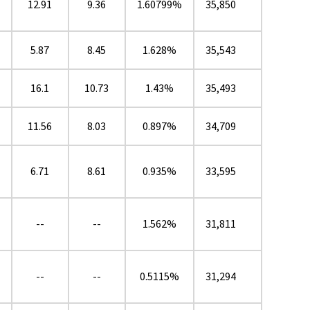
12.91
9.36
1.60799%
35,850
5.87
8.45
1.628%
35,543
16.1
10.73
1.43%
35,493
11.56
8.03
0.897%
34,709
6.71
8.61
0.935%
33,595
--
--
1.562%
31,811
--
--
0.5115%
31,294