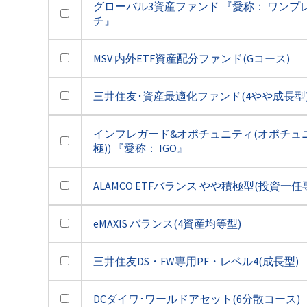
グローバル3資産ファンド 『愛称： ワンプ
チ』
MSV 内外ETF資産配分ファンド(Gコース)
三井住友･資産最適化ファンド(4やや成長型
インフレガード&オポチュニティ(オポチュ
極)) 『愛称： IGO』
ALAMCO ETFバランス やや積極型(投資一任
eMAXIS バランス(4資産均等型)
三井住友DS・FW専用PF・レベル4(成長型)
DCダイワ･ワールドアセット(6分散コース)