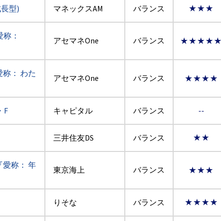
成長型)
マネックスAM
バランス
★★★
愛称：
アセマネOne
バランス
★★★★
愛称： わた
アセマネOne
バランス
★★★★
F
キャピタル
バランス
--
三井住友DS
バランス
★★
『愛称： 年
東京海上
バランス
★★★
りそな
バランス
★★★★