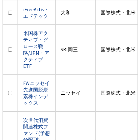
iFreeActive
大和
国際株式・北米（
エドテック
米国株アク
ティブ・グ
ロース戦
SBI岡三
国際株式・北米（
略/JPM・ア
クティブ
ETF
FWニッセイ
先進国脱炭
ニッセイ
国際株式・北米（
素株インデ
ックス
次世代消費
関連株式フ
ァンド(予想
分配型)