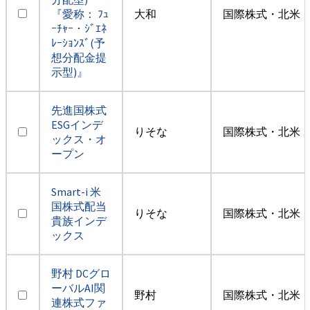
『愛称： ﾌｭ
大和
国際株式・北米（
ｰﾁｬｰ・ｼﾞｴﾈ
ﾚｰｼｮﾝｽﾞ(予
想分配金提
示型)』
先進国株式
ESGインデ
りそな
国際株式・北米（
ックス・オ
ープン
Smart-i 米
国株式配当
りそな
国際株式・北米（
貴族インデ
ックス
野村 DCグロ
ーバルAI関
野村
国際株式・北米（
連株式ファ