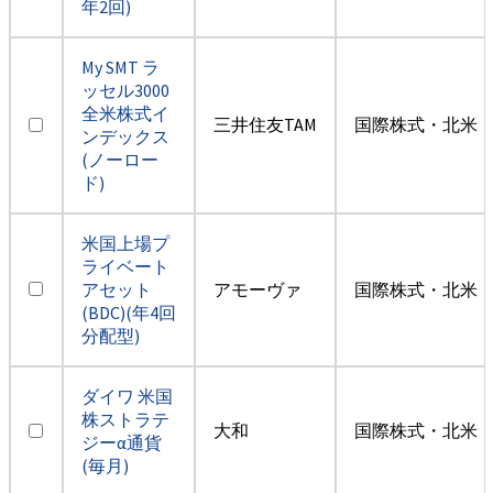
年2回)
My SMT ラ
ッセル3000
全米株式イ
三井住友TAM
国際株式・北米（
ンデックス
(ノーロー
ド)
米国上場プ
ライベート
アセット
アモーヴァ
国際株式・北米（
(BDC)(年4回
分配型)
ダイワ 米国
株ストラテ
大和
国際株式・北米（
ジーα通貨
(毎月)