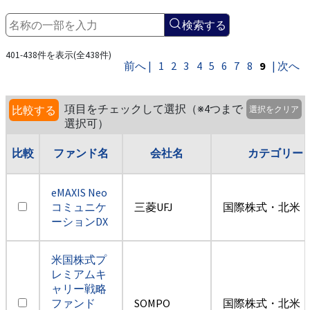
検索する
401-438件を表示(全438件)
前へ |
1
2
3
4
5
6
7
8
9
| 次へ
項目をチェックして選択（※4つまで
比較する
選択をクリア
選択可）
比較
ファンド名
会社名
カテゴリー
eMAXIS Neo
コミュニケ
三菱UFJ
国際株式・北米（
ーションDX
米国株式プ
レミアムキ
ャリー戦略
ファンド
SOMPO
国際株式・北米（