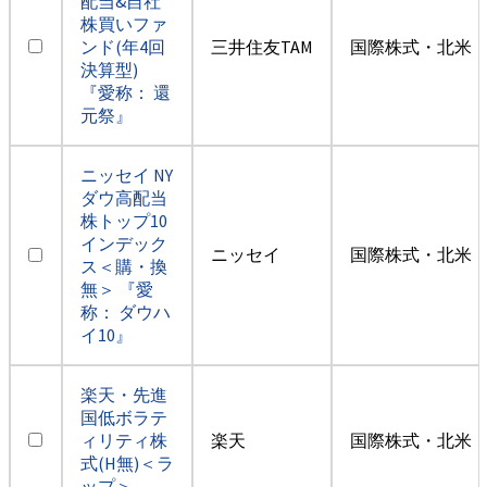
配当&自社
株買いファ
ンド(年4回
三井住友TAM
国際株式・北米（
決算型)
『愛称： 還
元祭』
ニッセイ NY
ダウ高配当
株トップ10
インデック
ニッセイ
国際株式・北米（
ス＜購・換
無＞ 『愛
称： ダウハ
イ10』
楽天・先進
国低ボラテ
ィリティ株
楽天
国際株式・北米（
式(H無)＜ラ
ップ＞