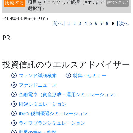
項目をチェックして選択（※4つまで
比較する
選択をクリア
選択可）
401-438件を表示(全438件)
前へ |
1
2
3
4
5
6
7
8
9
| 次へ
PR
投資信託のウエルスアドバイザー
ファンド詳細検索
特集・セミナー
ファンドニュース
金融電卓（資産形成・運用シミュレーション）
NISAシミュレーション
iDeCo税制優遇シミュレーション
ライフプランシミュレーション
世界の株価・指数