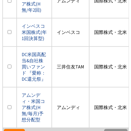
アムンディ
国際株式・北米（
ア株式(H
無/年2回)
インベスコ
米国株式(年
インベスコ
国際株式・北米（
1回決算型)
DC米国高配
当&自社株
買いファン
三井住友TAM
国際株式・北米（
ド 『愛称：
DC還元祭』
アムンデ
ィ・米国コ
ア株式(H
アムンディ
国際株式・北米（
無/毎月)予
想分配型