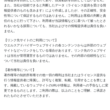
情報提供を目的としたものであり、投資勧誘を目的としてはいません。
また、当社が信頼できると判断したデータ（ライセンス提供を受ける情
報提供者のものも含みます）により作成しましたが、その正確性、安全
性等について保証するものではありません。ご利用はお客様の判断と責
任のもとに行って下さい。利用者が当該情報などに基づいて被ったとさ
れるいかなる損害についても、当社およびその情報提供者は責任を負い
ません。
【リンク先サイトのご利用について】
ウエルスアドバイザーウェブサイトの各コンテンツからは外部のウェブ
サイトなどへリンクをしている場合があります。リンク先のウェブサイ
トは当社が管理運営するものではありません。その内容の信頼性などに
ついて当社は責任を負いません。
【著作権等について】
著作権等の知的所有権その他一切の権利は当社またはライセンス提供を
行う情報提供者に帰属し、許可なく複製、転載、引用することを禁じま
す。掲載しているウェブサイトのURLや情報は、利用者への予告なしに変
更できるものとします。ご利用の際は、以上のことをご理解、ご承諾さ
れたものとさせていただきます。