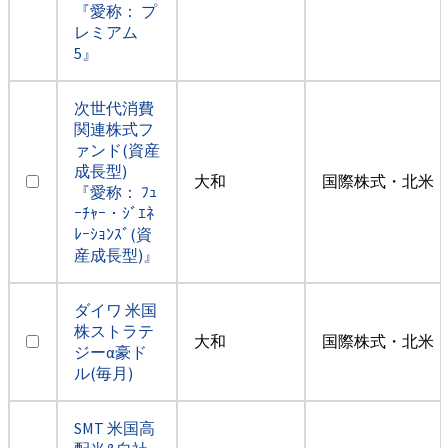
『愛称： プ
レミアム
5』
次世代消費
関連株式フ
ァンド(資産
成長型)
大和
国際株式・北米（
『愛称： ﾌｭ
ｰﾁｬｰ・ｼﾞｴﾈ
ﾚｰｼｮﾝｽﾞ(資
産成長型)』
ダイワ 米国
株ストラテ
大和
国際株式・北米（
ジーα豪ド
ル(毎月)
SMT 米国高