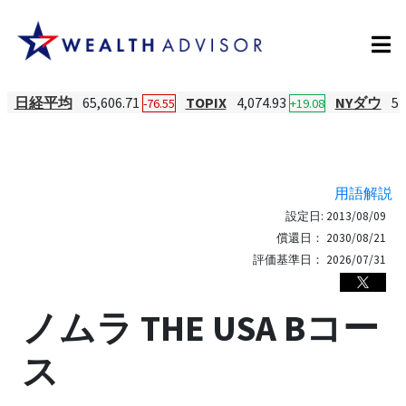
日経平均
65,606.71
TOPIX
4,074.93
NYダウ
54
-76.55
+19.08
用語解説
設定日:
2013/08/09
償還日：
2030/08/21
評価基準日：
2026/07/31
ノムラ THE USA Bコー
ス