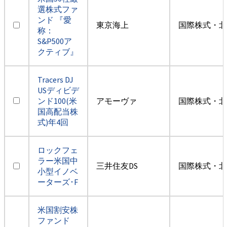
選株式ファ
ンド 『愛
東京海上
国際株式・北
称：
S&P500ア
クティブ』
Tracers DJ
USディビデ
ンド100(米
アモーヴァ
国際株式・北
国高配当株
式)年4回
ロックフェ
ラー米国中
三井住友DS
国際株式・北
小型イノベ
ーターズ･F
米国割安株
ファンド