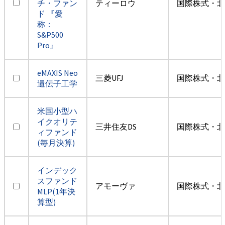
チ・ファン
ティーロウ
国際株式・北
ド 『愛
称：
S&P500
Pro』
eMAXIS Neo
三菱UFJ
国際株式・北
遺伝子工学
米国小型ハ
イクオリテ
三井住友DS
国際株式・北
ィファンド
(毎月決算)
インデック
スファンド
アモーヴァ
国際株式・北
MLP(1年決
算型)