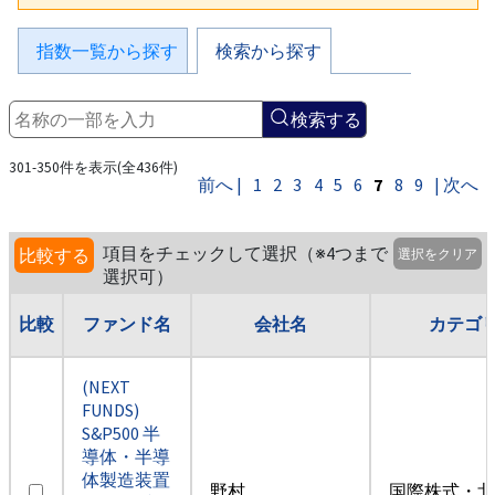
指数一覧から探す
検索から探す
検索する
301-350件を表示(全436件)
前へ |
1
2
3
4
5
6
7
8
9
| 次へ
項目をチェックして選択（※4つまで
比較する
選択をクリア
選択可）
比較
ファンド名
会社名
カテゴ
(NEXT
FUNDS)
S&P500 半
導体・半導
体製造装置
野村
国際株式・北