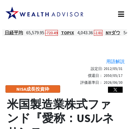
日経平均
65,579.95
TOPIX
4,043.36
NYダウ
54
-720.49
-2.81
用語解説
設定日:
2012/05/31
償還日：
2050/05/17
評価基準日：
2026/06/30
NISA成長投資枠
米国製造業株式ファ
ンド『愛称：USルネ