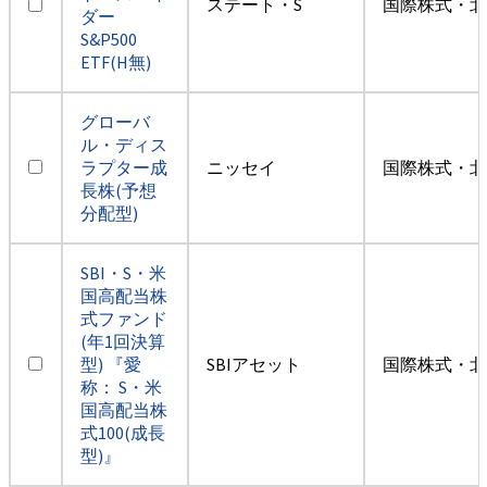
ステート・S
国際株式・北
ダー
S&P500
ETF(H無)
グローバ
ル・ディス
ラプター成
ニッセイ
国際株式・北
長株(予想
分配型)
SBI・S・米
国高配当株
式ファンド
(年1回決算
型) 『愛
SBIアセット
国際株式・北
称： S・米
国高配当株
式100(成長
型)』