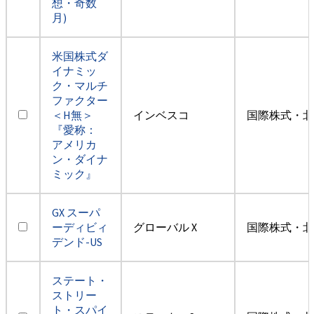
想・奇数
月)
米国株式ダ
イナミッ
ク・マルチ
ファクター
＜H無＞
インベスコ
国際株式・北
『愛称：
アメリカ
ン・ダイナ
ミック』
GX スーパ
ーディビィ
グローバル X
国際株式・北
デンド-US
ステート・
ストリー
ト・スパイ