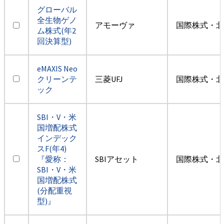
グローバル
全生物ゲノ
アモーヴァ
国際株式・北
ム株式(年2
回決算型)
eMAXIS Neo
クリーンテ
三菱UFJ
国際株式・北
ック
SBI・V・米
国増配株式
インデック
スF(年4)
『愛称：
SBIアセット
国際株式・北
SBI・V・米
国増配株式
(分配重視
型)』