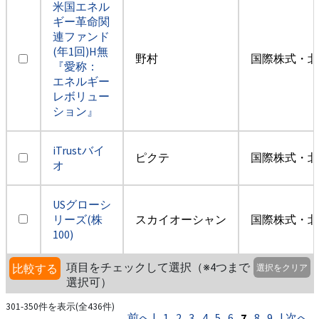
米国エネル
ギー革命関
連ファンド
(年1回)H無
野村
国際株式・北
『愛称：
エネルギー
レボリュー
ション』
iTrustバイ
ピクテ
国際株式・北
オ
USグローシ
リーズ(株
スカイオーシャン
国際株式・北
100)
項目をチェックして選択（※4つまで
比較する
選択をクリア
選択可）
301-350件を表示(全436件)
前へ |
1
2
3
4
5
6
7
8
9
| 次へ