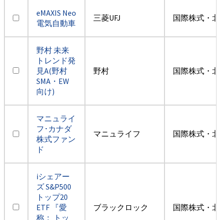
eMAXIS Neo
三菱UFJ
国際株式・北
電気自動車
野村 未来
トレンド発
見A(野村
野村
国際株式・北
SMA・EW
向け)
マニュライ
フ･カナダ
マニュライフ
国際株式・北
株式ファン
ド
iシェアー
ズ S&P500
トップ20
ETF 『愛
ブラックロック
国際株式・北
称： トッ