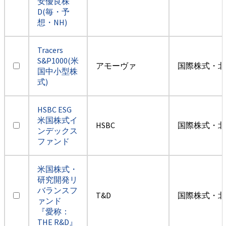
安優良株
D(毎・予
想・NH)
Tracers
S&P1000(米
アモーヴァ
国際株式・北
国中小型株
式)
HSBC ESG
米国株式イ
HSBC
国際株式・北
ンデックス
ファンド
米国株式・
研究開発リ
バランスフ
T&D
国際株式・北
ァンド
『愛称：
THE R&D』