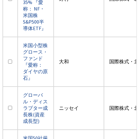
35% 『愛
称： NF・
米国株
S&P500半
導体ETF』
米国小型株
グロース・
ファンド
大和
国際株式・北
『愛称：
ダイヤの原
石』
グローバ
ル・ディス
ラプター成
ニッセイ
国際株式・北
長株(資産
成長型)
米国50社厳