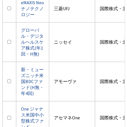
eMAXIS Neo
ナノテクノ
三菱UFJ
国際株式・北
ロジー
グローバ
ル・デジタ
ルヘルスケ
ニッセイ
国際株式・北
ア株式(年1
回・H無)
新・ミュー
ズニッチ米
国BDCファ
アモーヴァ
国際株式・北
ンド(H無・
年4回)
One ジャナ
ス米国中小
アセマネOne
国際株式・北
型株式ファ
ンド