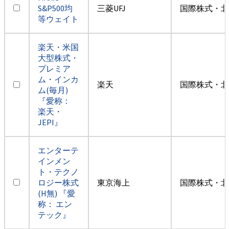
S&P500均
三菱UFJ
国際株式・北
等ウェイト
楽天・米国
大型株式・
プレミア
ム・インカ
楽天
国際株式・北
ム(毎月)
『愛称：
楽天・
JEPI』
エンターテ
インメン
ト・テクノ
ロジー株式
東京海上
国際株式・北
(H無) 『愛
称： エン
テック』