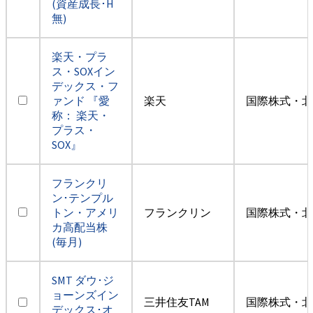
(資産成長･H
無)
楽天・プラ
ス・SOXイン
デックス・フ
ァンド 『愛
楽天
国際株式・北
称： 楽天・
プラス・
SOX』
フランクリ
ン･テンプル
トン・アメリ
フランクリン
国際株式・北
カ高配当株
(毎月)
SMT ダウ･ジ
ョーンズイン
三井住友TAM
国際株式・北
デックス･オ