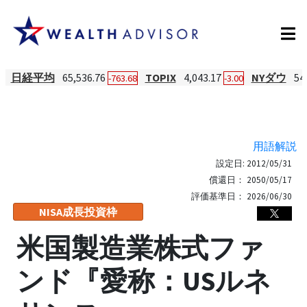
日経平均
65,536.76
TOPIX
4,043.17
NYダウ
54
-763.68
-3.00
用語解説
設定日:
2012/05/31
償還日：
2050/05/17
評価基準日：
2026/06/30
NISA成長投資枠
米国製造業株式ファ
ンド『愛称：USルネ