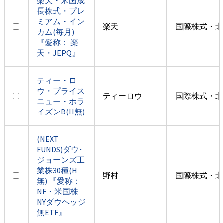
楽天・米国成
長株式・プレ
ミアム・イン
楽天
国際株式・北
カム(毎月)
『愛称： 楽
天・JEPQ』
ティー・ロ
ウ・プライス
ティーロウ
国際株式・北
ニュー・ホラ
イズンB(H無)
(NEXT
FUNDS)ダウ･
ジョーンズ工
業株30種(H
野村
国際株式・北
無) 『愛称：
NF・米国株
NYダウヘッジ
無ETF』