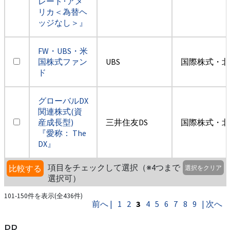
レート･アメ
リカ＜為替ヘ
ッジなし＞』
FW・UBS・米
国株式ファン
UBS
国際株式・北
ド
グローバルDX
関連株式(資
産成長型)
三井住友DS
国際株式・北
『愛称： The
DX』
項目をチェックして選択（※4つまで
比較する
選択をクリア
選択可）
101-150件を表示(全436件)
前へ |
1
2
3
4
5
6
7
8
9
| 次へ
PR