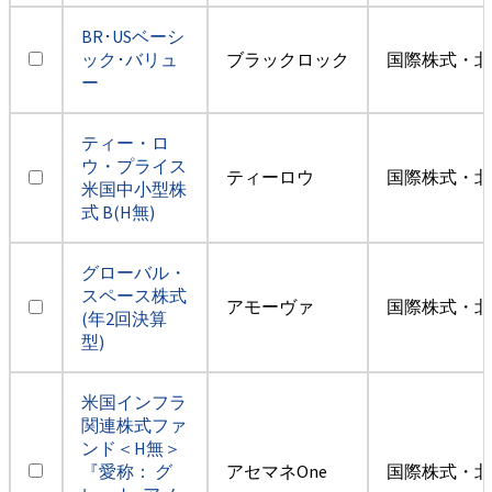
BR･USベーシ
ック･バリュ
ブラックロック
国際株式・北
ー
ティー・ロ
ウ・プライス
ティーロウ
国際株式・北
米国中小型株
式 B(H無)
グローバル・
スペース株式
アモーヴァ
国際株式・北
(年2回決算
型)
米国インフラ
関連株式ファ
ンド＜H無＞
『愛称： グ
アセマネOne
国際株式・北