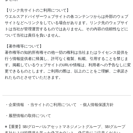
【リンク先サイトのご利用について】
ウエルスアドバイザーウェブサイトの各コンテンツからは外部のウェブ
サイトなどへリンクをしている場合があります。リンク先のウェブサイ
トは当社が管理運営するものではありません。その内容の信頼性などに
ついて当社は責任を負いません。
【著作権等について】
著作権等の知的所有権その他一切の権利は当社またはライセンス提供を
行う情報提供者に帰属し、許可なく複製、転載、引用することを禁じま
す。掲載しているウェブサイトのURLや情報は、利用者への予告なしに変
更できるものとします。ご利用の際は、以上のことをご理解、ご承諾さ
れたものとさせていただきます。
・
企業情報
・
当サイトのご利用について
・
個人情報保護方針
・
履歴情報の取得について
※
【重要】SBIグローバルアセットマネジメントグループ、SBIグループ
各社および役職員を装った偽アカウント、偽広告にご注意ください