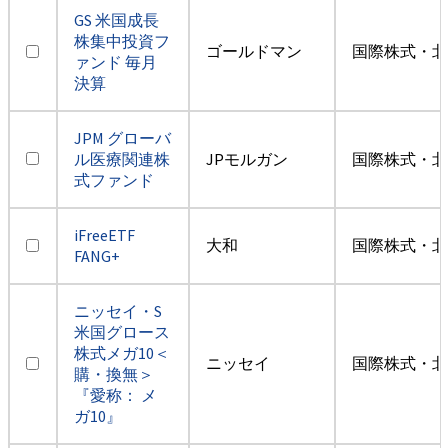
GS 米国成長
株集中投資フ
ゴールドマン
国際株式・北
ァンド 毎月
決算
JPM グローバ
ル医療関連株
JPモルガン
国際株式・北
式ファンド
iFreeETF
大和
国際株式・北
FANG+
ニッセイ・S
米国グロース
株式メガ10＜
ニッセイ
国際株式・北
購・換無＞
『愛称： メ
ガ10』