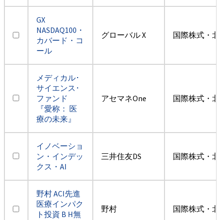
GX
NASDAQ100・
グローバル X
国際株式・北
カバード・コ
ール
メディカル･
サイエンス･
ファンド
アセマネOne
国際株式・北
『愛称： 医
療の未来』
イノベーショ
ン・インデッ
三井住友DS
国際株式・北
クス・AI
野村 ACI先進
医療インパク
野村
国際株式・北
ト投資 B H無