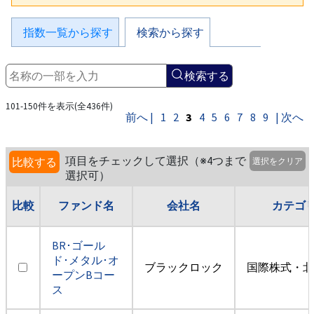
指数一覧から探す
検索から探す
検索する
101-150件を表示(全436件)
前へ |
1
2
3
4
5
6
7
8
9
| 次へ
項目をチェックして選択（※4つまで
比較する
選択をクリア
選択可）
比較
ファンド名
会社名
カテゴ
BR･ゴール
ド･メタル･オ
ブラックロック
国際株式・北
ープンBコー
ス