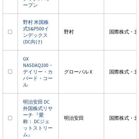
ープン
野村 米国株
式S&P500イ
野村
国際株式・北
ンデックス
(DC向け)
GX
NASDAQ100・
デイリー・カ
グローバル X
国際株式・北
バード・コー
ル
明治安田 DC
外国株式リサ
ーチ 『愛
明治安田
国際株式・北
称： DCジェ
ットストリー
ム』