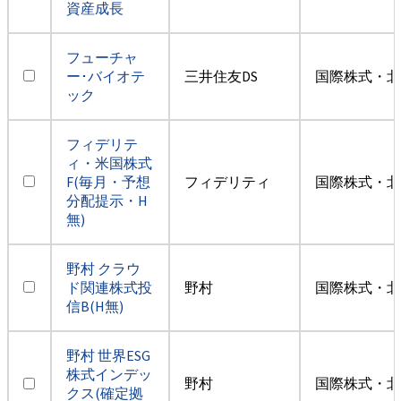
資産成長
フューチャ
ー･バイオテ
三井住友DS
国際株式・北
ック
フィデリテ
ィ・米国株式
F(毎月・予想
フィデリティ
国際株式・北
分配提示・H
無)
野村 クラウ
ド関連株式投
野村
国際株式・北
信B(H無)
野村 世界ESG
株式インデッ
野村
国際株式・北
クス(確定拠