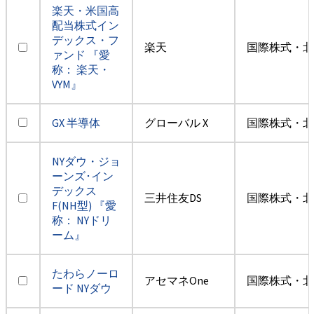
楽天・米国高
配当株式イン
デックス・フ
楽天
国際株式・北
ァンド 『愛
称： 楽天・
VYM』
GX 半導体
グローバル X
国際株式・北
NYダウ・ジョ
ーンズ･イン
デックス
三井住友DS
国際株式・北
F(NH型) 『愛
称： NYドリ
ーム』
たわらノーロ
アセマネOne
国際株式・北
ード NYダウ