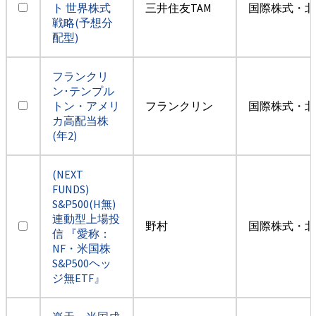
ト 世界株式
三井住友TAM
国際株式・北
戦略(予想分
配型)
フランクリ
ン･テンプル
トン・アメリ
フランクリン
国際株式・北
カ高配当株
(年2)
(NEXT
FUNDS)
S&P500(H無)
連動型上場投
野村
国際株式・北
信 『愛称：
NF・米国株
S&P500ヘッ
ジ無ETF』