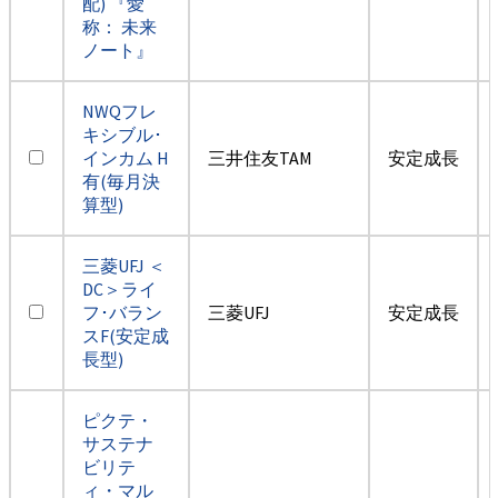
配) 『愛
称： 未来
ノート』
NWQフレ
キシブル･
インカム H
三井住友TAM
安定成長
有(毎月決
算型)
三菱UFJ ＜
DC＞ライ
フ･バラン
三菱UFJ
安定成長
スF(安定成
長型)
ピクテ・
サステナ
ビリテ
ィ・マル