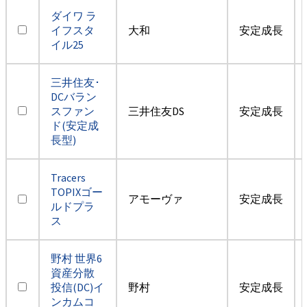
ダイワ ラ
イフスタ
大和
安定成長
イル25
三井住友･
DCバラン
スファン
三井住友DS
安定成長
ド(安定成
長型)
Tracers
TOPIXゴー
アモーヴァ
安定成長
ルドプラ
ス
野村 世界6
資産分散
投信(DC)イ
野村
安定成長
ンカムコ