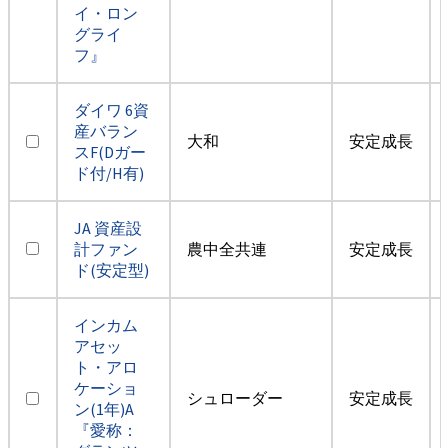
イ・ロン
グライ
フ』
ダイワ 6資
産バラン
大和
安定成長
スF(Dガー
ド付/H有)
JA 資産設
計ファン
農中全共連
安定成長
ド(安定型)
インカム
アセッ
ト・アロ
ケーショ
シュローダー
安定成長
ン(1年)A
『愛称：