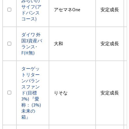
みらいの
サイフ(ア
アセマネOne
安定成長
ドバンス
コース)
ダイワ 外
国3資産バ
大和
安定成長
ランス･
F(H無)
ターゲッ
トリター
ンバラン
スファン
ド(目標
りそな
安定成長
3%) 『愛
称： (3%)
未来の
箱』