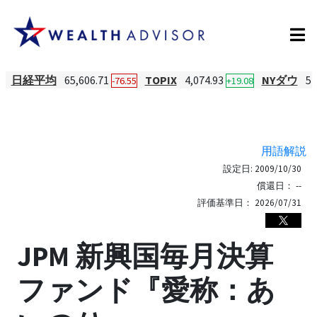
日経平均
65,606.71
TOPIX
4,074.93
NYダウ
54
-76.55
+19.08
用語解説
設定日:
2009/10/30
償還日：
--
評価基準日：
2026/07/31
JPM 新興国毎月決算
ファンド『愛称：あ