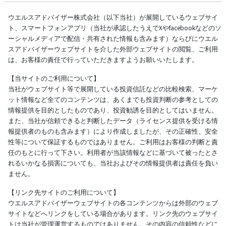
ウエルスアドバイザー株式会社（以下当社）が展開しているウェブサイ
ト、スマートフォンアプリ（当社が承認したうえでXやfacebookなどのソ
ーシャルメディアで配信・共有された情報も含みます）ならびにウエル
スアドバイザーウェブサイトを介した外部ウェブサイトの閲覧、ご利用
は、お客様の責任で行っていただきますようお願いいたします。
【当サイトのご利用について】
当社がウェブサイト等で展開している投資信託などの比較検索、マーケ
ット情報など全てのコンテンツは、あくまでも投資判断の参考としての
情報提供を目的としたものであり、投資勧誘を目的としてはいません。
また、当社が信頼できると判断したデータ（ライセンス提供を受ける情
報提供者のものも含みます）により作成しましたが、その正確性、安全
性等について保証するものではありません。ご利用はお客様の判断と責
任のもとに行って下さい。利用者が当該情報などに基づいて被ったとさ
れるいかなる損害についても、当社およびその情報提供者は責任を負い
ません。
【リンク先サイトのご利用について】
ウエルスアドバイザーウェブサイトの各コンテンツからは外部のウェブ
サイトなどへリンクをしている場合があります。リンク先のウェブサイ
トは当社が管理運営するものではありません。その内容の信頼性などに