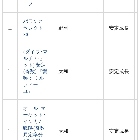
ース
バランス
セレクト
野村
安定成長
30
(ダイワ･マ
ルチアセ
ット) 安定
(奇数) 『愛
大和
安定成長
称： ミル
フィー
ユ』
オール･マ
ーケット･
インカム
戦略(奇数
大和
安定成長
月定率分