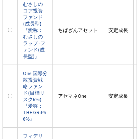
むさしの
コア投資
ファンド
(成長型)
『愛称：
ちばぎんアセット
安定成長
むさしの
ラップ･フ
ァンド(成
長型)』
One 国際分
散投資戦
略ファン
ド(目標リ
アセマネOne
安定成長
スク6%)
『愛称：
THE GRiPS
6%』
フィデリ