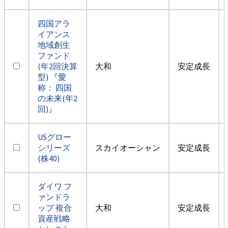
四国アラ
イアンス
地域創生
ファンド
(年2回決算
大和
安定成長
型) 『愛
称： 四国
の未来(年2
回)』
USグロー
シリーズ
スカイオーシャン
安定成長
(株40)
ダイワ フ
ァンドラ
ップ 複合
大和
安定成長
資産戦略