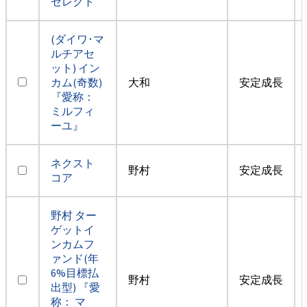
セレクト
(ダイワ･マ
ルチアセ
ット) イン
カム(奇数)
大和
安定成長
『愛称：
ミルフィ
ーユ』
ネクスト
野村
安定成長
コア
野村 ター
ゲットイ
ンカムフ
ァンド(年
6%目標払
野村
安定成長
出型) 『愛
称： マ