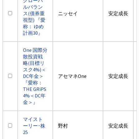
グローバ
ルバラン
ス(債券重
ニッセイ
安定成長
視型) 『愛
称： ゆめ
計画30』
One 国際分
散投資戦
略(目標リ
スク4%)＜
DC年金＞
アセマネOne
安定成長
『愛称：
THE GRiPS
4%＜DC年
金＞』
マイスト
ーリー･株
野村
安定成長
25