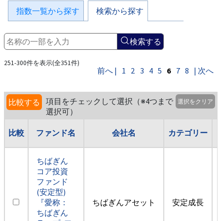
指数一覧から探す
検索から探す
検索する
251-300件を表示(全351件)
前へ |
1
2
3
4
5
6
7
8
| 次へ
項目をチェックして選択（※4つまで
比較する
選択をクリア
選択可）
比較
ファンド名
会社名
カテゴリー
ちばぎん
コア投資
ファンド
(安定型)
『愛称：
ちばぎんアセット
安定成長
ちばぎん