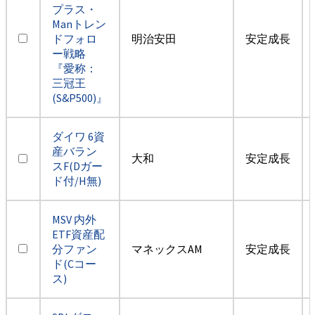
プラス・
Manトレン
ドフォロ
明治安田
安定成長
ー戦略
『愛称：
三冠王
(S&P500)』
ダイワ 6資
産バラン
大和
安定成長
スF(Dガー
ド付/H無)
MSV 内外
ETF資産配
分ファン
マネックスAM
安定成長
ド(Cコー
ス)