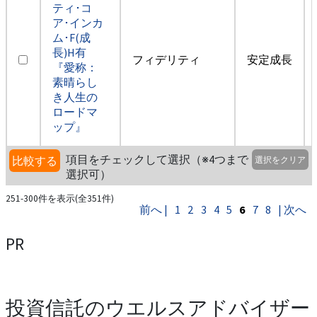
ティ･コ
ア･インカ
ム･F(成
長)H有
フィデリティ
安定成長
『愛称：
素晴らし
き人生の
ロードマ
ップ』
項目をチェックして選択（※4つまで
比較する
選択をクリア
選択可）
251-300件を表示(全351件)
前へ |
1
2
3
4
5
6
7
8
| 次へ
PR
投資信託のウエルスアドバイザー