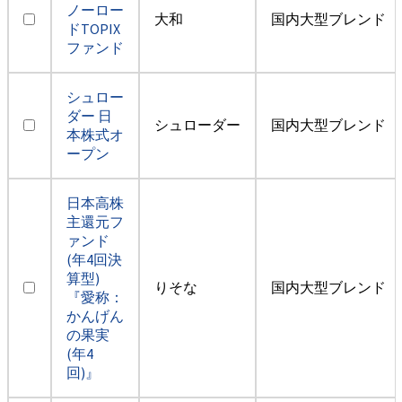
ノーロー
大和
国内大型ブレンド
ドTOPIX
ファンド
シュロー
ダー 日
シュローダー
国内大型ブレンド
本株式オ
ープン
日本高株
主還元フ
ァンド
(年4回決
算型)
りそな
国内大型ブレンド
『愛称：
かんげん
の果実
(年4
回)』