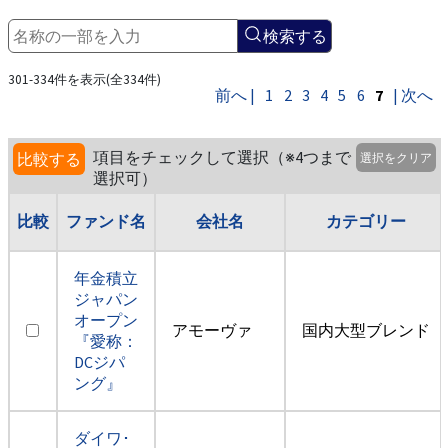
検索する
301-334件を表示(全334件)
前へ |
1
2
3
4
5
6
7
| 次へ
項目をチェックして選択（※4つまで
比較する
選択をクリア
選択可）
比較
ファンド名
会社名
カテゴリー
年金積立
ジャパン
オープン
アモーヴァ
国内大型ブレンド
『愛称：
DCジパ
ング』
ダイワ･