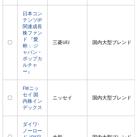
日本コン
テンツIP
関連成長
株ファン
ド 『愛
三菱UFJ
国内大型ブレンド
称： ジ
ャパン・
ポップカ
ルチャ
ー』
FWニッ
セイ 国
ニッセイ
国内大型ブレンド
内株イン
デックス
ダイワ･
ノーロー
ド JPX日
大和
国内大型ブレンド