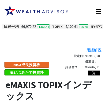
日経平均
66,970.22
TOPIX
4,100.61
NYダウ
+1363.51
+25.68
用語解説
設定日:
2009/10/28
償還日：
--
NISA成長投資枠
評価基準日：
2026/07/31
NISAつみたて投資枠
eMAXIS TOPIXインデ
ックス