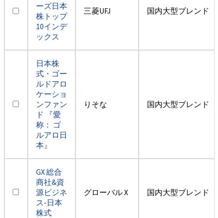
ーズ日本
三菱UFJ
国内大型ブレンド
株トップ
10インデ
ックス
日本株
式・ゴー
ルドアロ
ケーショ
ンファン
りそな
国内大型ブレンド
ド 『愛
称： ゴ
ルアロ日
本』
GX 総合
商社&資
源ビジネ
グローバル X
国内大型ブレンド
ス-日本
株式