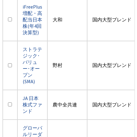
iFreePlus
増配・高
配当日本
大和
国内大型ブレンド
株(年4回
決算型)
ストラテ
ジック･
バリュ
野村
国内大型ブレンド
ー･オー
プン
(SMA)
JA 日本
株式ファ
農中全共連
国内大型ブレンド
ンド
グローバ
ルリーダ