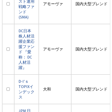
スト運用
アモーヴァ
国内大型ブレンド
戦略ファ
ンド
(SMA)
DC日本
株人材活
躍企業応
援ファン
アモーヴァ
国内大型ブレンド
ド 『愛
称： DC
人材活
躍』
D-I'ｓ
TOPIXイ
大和
国内大型ブレンド
ンデック
ス
JPM 日