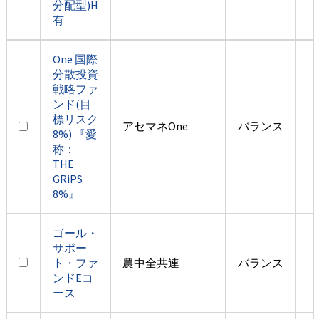
分配型)H
有
One 国際
分散投資
戦略ファ
ンド(目
標リスク
アセマネOne
バランス
8%) 『愛
称：
THE
GRiPS
8%』
ゴール・
サポー
ト・ファ
農中全共連
バランス
ンドEコ
ース