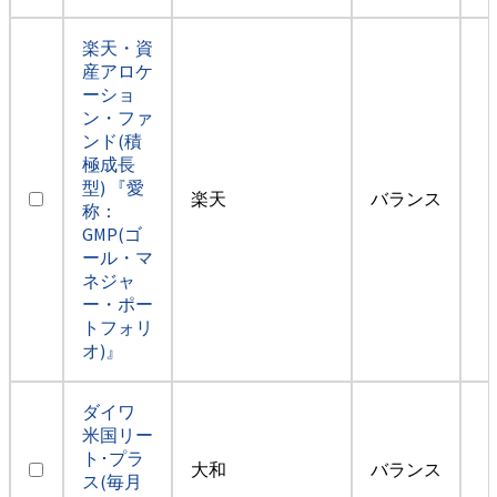
楽天・資
産アロケ
ーショ
ン・ファ
ンド(積
極成長
型) 『愛
楽天
バランス
称：
GMP(ゴ
ール・マ
ネジャ
ー・ポー
トフォリ
オ)』
ダイワ
米国リー
ト･プラ
大和
バランス
ス(毎月