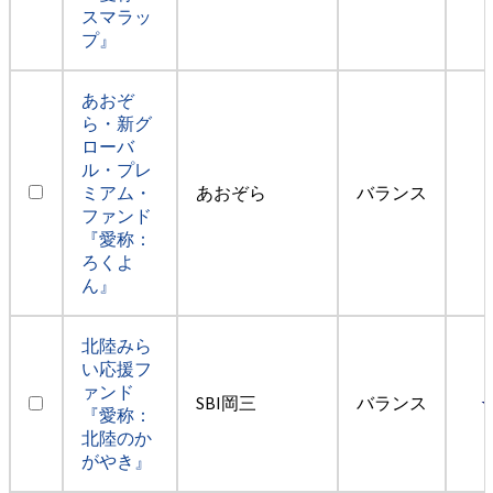
スマラッ
プ』
あおぞ
ら・新グ
ローバ
ル・プレ
ミアム・
あおぞら
バランス
ファンド
『愛称：
ろくよ
ん』
北陸みら
い応援フ
ァンド
SBI岡三
バランス
『愛称：
北陸のか
がやき』