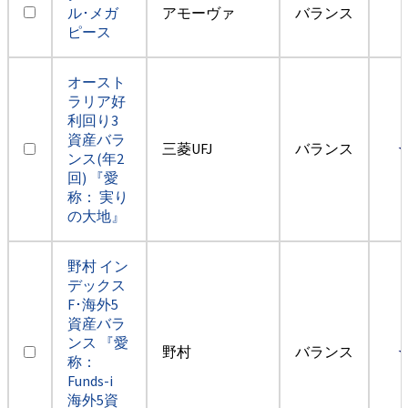
ル･メガ
アモーヴァ
バランス
ピース
オースト
ラリア好
利回り3
資産バラ
三菱UFJ
バランス
ンス(年2
回) 『愛
称： 実り
の大地』
野村 イン
デックス
F･海外5
資産バラ
ンス 『愛
野村
バランス
称：
Funds-i
海外5資