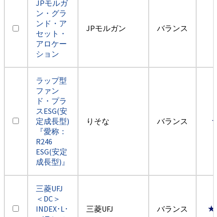
JPモルガ
ン・グラ
ンド・ア
JPモルガン
バランス
セット・
アロケー
ション
ラップ型
ファン
ド・プラ
スESG(安
定成長型)
りそな
バランス
『愛称：
R246
ESG(安定
成長型)』
三菱UFJ
＜DC＞
INDEX･L･
三菱UFJ
バランス
★