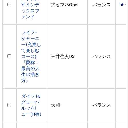
70インデ
アセマネOne
バランス
★
ックスフ
ァンド
ライフ･
ジャーニ
ー(充実し
て楽しむ
コース)
三井住友DS
バランス
『愛称：
最高の人
生の描き
方』
ダイワ FE
グローバ
大和
バランス
ル･バリ
ュー(H有)