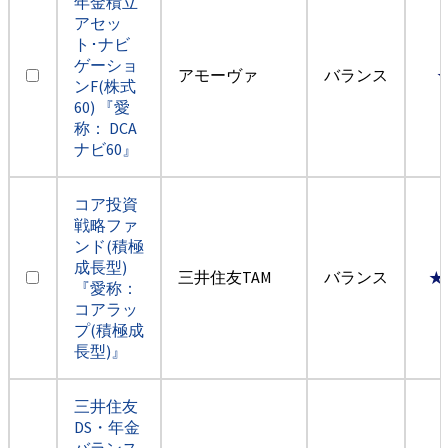
年金積立
アセッ
ト･ナビ
ゲーショ
アモーヴァ
バランス
ンF(株式
60) 『愛
称： DCA
ナビ60』
コア投資
戦略ファ
ンド(積極
成長型)
三井住友TAM
バランス
★
『愛称：
コアラッ
プ(積極成
長型)』
三井住友
DS・年金
バランス