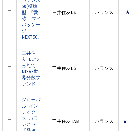
50(標準
型) 『愛
三井住友DS
バランス
★
称： マイ
パッケー
ジ
NEXT50』
三井住
友･DCつ
みたて
三井住友DS
バランス
NISA･世
界分散フ
ァンド
グローバ
ル･イン
デック
ス･バラ
三井住友TAM
バランス
★
ンス･F
『愛称：