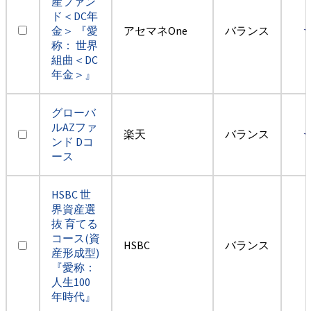
産ファン
ド＜DC年
金＞ 『愛
アセマネOne
バランス
称： 世界
組曲＜DC
年金＞』
グローバ
ルAZファ
楽天
バランス
ンド Dコ
ース
HSBC 世
界資産選
抜 育てる
コース(資
HSBC
バランス
産形成型)
『愛称：
人生100
年時代』