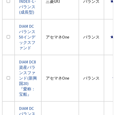
INDEX･L･
三菱UFJ
バランス
★
バランス
(成長型)
DIAM DC
バランス
50インデ
アセマネOne
バランス
★
ックスフ
ァンド
DIAM DC8
資産バラ
ンスファ
ンド(新興
アセマネOne
バランス
国20)
『愛称：
宝船』
DIAM DC
バランス