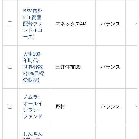
MSV 内外
ETF資産
配分ファ
マネックスAM
バランス
ンド(Eコ
ース)
人生100
年時代･
世界分散
三井住友DS
バランス
F(6%目標
受取型)
ノムラ･
オールイ
野村
バランス
ンワン･
ファンド
しんきん