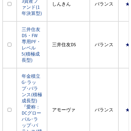
3資産フ
しんきん
バランス
★
ァンド(1
年決算型)
三井住友
DS・FW
専用PF・
三井住友DS
バランス
★
レベル
5(積極成
長型)
年金積立
G･ラッ
プ･バラ
ンス(積極
成長型)
『愛称：
アモーヴァ
バランス
★
DCグロー
バル･ラ
ップ･バ