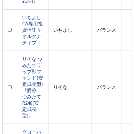
式型)』
いちよし
FW専用投
資信託 N
いちよし
バランス
オルタナ
ティブ
りそな つ
みたてラ
ップ型フ
ァンド(安
定成長型)
りそな
バランス
『愛称：
つみたて
R246(安
定成長
型)』
グローバ