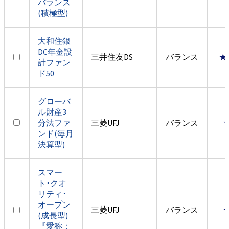
バランス
(積極型)
大和住銀
DC年金設
三井住友DS
バランス
★
計ファン
ド50
グローバ
ル財産3
分法ファ
三菱UFJ
バランス
ンド(毎月
決算型)
スマー
ト･クオ
リティ･
オープン
三菱UFJ
バランス
(成長型)
『愛称：