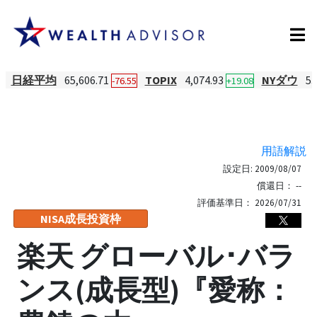
日経平均
65,606.71
TOPIX
4,074.93
NYダウ
53
-76.55
+19.08
用語解説
設定日:
2009/08/07
償還日：
--
評価基準日：
2026/07/31
NISA成長投資枠
楽天 グローバル･バラ
ンス(成長型)『愛称：