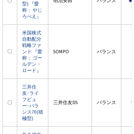
明治安田
バランス
★
型) 『愛
称： やじ
ろべえ』
米国株式
自動配分
戦略ファ
ンド 『愛
SOMPO
バランス
称： ゴー
ルデン・
ロード』
三井住
友･ライ
フビュ
三井住友DS
バランス
ー･バラ
ンス70(積
極型)