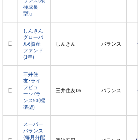
ランス(積
極成長
型)』
しんきん
グローバ
ル6資産
しんきん
バランス
ファンド
(1年)
三井住
友･ライ
フビュ
三井住友DS
バランス
ー･バラ
ンス50(標
準型)
スーパー
バランス
(毎月分配