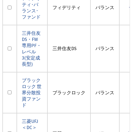
ティ･バ
フィデリティ
バランス
ランス･
ファンド
三井住友
DS・FW
専用PF・
三井住友DS
バランス
レベル
3(安定成
長型)
ブラック
ロック 世
界分散投
ブラックロック
バランス
資ファン
ド
三菱UFJ
＜DC＞