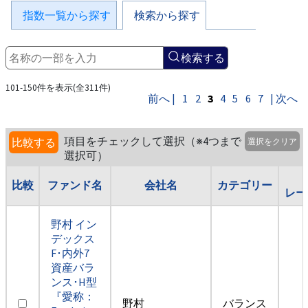
指数一覧から探す
検索から探す
検索する
101-150件を表示(全311件)
前へ |
1
2
3
4
5
6
7
| 次へ
項目をチェックして選択（※4つまで
比較する
選択をクリア
選択可）
比較
ファンド名
会社名
カテゴリー
レー
野村 イン
デックス
F･内外7
資産バラ
ンス･H型
『愛称：
野村
バランス