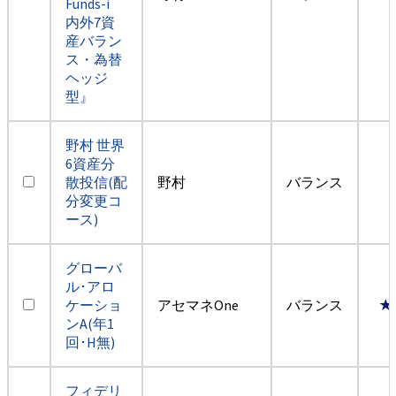
Funds-i
内外7資
産バラン
ス・為替
ヘッジ
型』
野村 世界
6資産分
散投信(配
野村
バランス
分変更コ
ース)
グローバ
ル･アロ
ケーショ
アセマネOne
バランス
★
ンA(年1
回･H無)
フィデリ