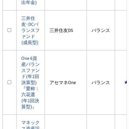
出年金)
三井住
友･DCバ
ランスフ
三井住友DS
バランス
ァンド
(成長型)
One 6資
産バラン
スファン
ド(年1回
決算型)
アセマネOne
バランス
★
『愛称：
六花選
(年1回決
算型)』
マネック
ス資産設