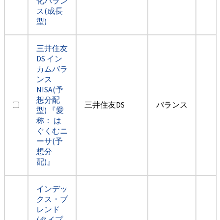
化バラン
ス(成長
型)
三井住友
DS イン
カムバラ
ンス
NISA(予
想分配
三井住友DS
バランス
型) 『愛
称： は
ぐくむニ
ーサ(予
想分
配)』
インデッ
クス・ブ
レンド
(タイプ