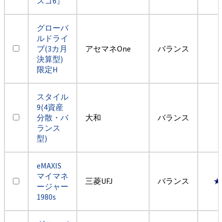
スゴ6』
グローバ
ルドライ
ブ(3カ月
アセマネOne
バランス
決算型)
限定H
スタイル
9(4資産
分散・バ
大和
バランス
ランス
型)
eMAXIS
マイマネ
三菱UFJ
バランス
★
ージャー
1980s