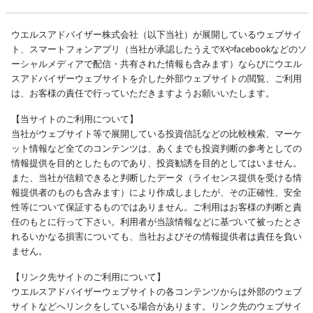
ウエルスアドバイザー株式会社（以下当社）が展開しているウェブサイ
ト、スマートフォンアプリ（当社が承認したうえでXやfacebookなどのソ
ーシャルメディアで配信・共有された情報も含みます）ならびにウエル
スアドバイザーウェブサイトを介した外部ウェブサイトの閲覧、ご利用
は、お客様の責任で行っていただきますようお願いいたします。
【当サイトのご利用について】
当社がウェブサイト等で展開している投資信託などの比較検索、マーケ
ット情報など全てのコンテンツは、あくまでも投資判断の参考としての
情報提供を目的としたものであり、投資勧誘を目的としてはいません。
また、当社が信頼できると判断したデータ（ライセンス提供を受ける情
報提供者のものも含みます）により作成しましたが、その正確性、安全
性等について保証するものではありません。ご利用はお客様の判断と責
任のもとに行って下さい。利用者が当該情報などに基づいて被ったとさ
れるいかなる損害についても、当社およびその情報提供者は責任を負い
ません。
【リンク先サイトのご利用について】
ウエルスアドバイザーウェブサイトの各コンテンツからは外部のウェブ
サイトなどへリンクをしている場合があります。リンク先のウェブサイ