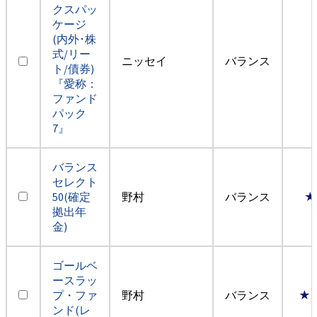
クスパッ
ケージ
(内外･株
式/リー
ニッセイ
バランス
ト/債券)
『愛称：
ファンド
パック
7』
バランス
セレクト
50(確定
野村
バランス
★
拠出年
金)
ゴールベ
ースラッ
プ・ファ
野村
バランス
★
ンド(レ