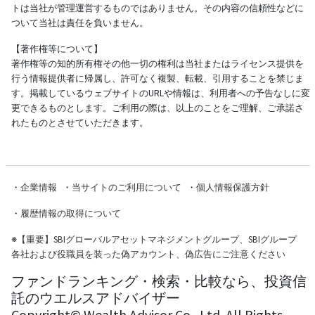
トは当社が管理運営するものではありません。その内容の信頼性などに
ついて当社は責任を負いません。
【著作権等について】
著作権等の知的所有権その他一切の権利は当社またはライセンス提供を
行う情報提供者に帰属し、許可なく複製、転載、引用することを禁じま
す。掲載しているウェブサイトのURLや情報は、利用者への予告なしに変
更できるものとします。ご利用の際は、以上のことをご理解、ご承諾さ
れたものとさせていただきます。
・
企業情報
・
当サイトのご利用について
・
個人情報保護方針
・
履歴情報の取得について
※
【重要】SBIグローバルアセットマネジメントグループ、SBIグループ
各社および役職員を装った偽アカウント、偽広告にご注意ください
ファンドランキング・検索・比較なら、投資信
託のウエルスアドバイザー
Copyright© Wealth Advisor Co., Ltd. All Rights