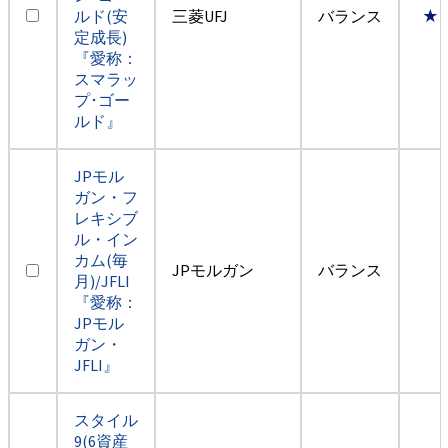
ルド(安
三菱UFJ
バランス
★
定成長)
『愛称：
スマラッ
プ･ゴー
ルド』
JPモル
ガン・フ
レキシブ
ル・イン
カム(毎
JPモルガン
バランス
月)/JFLI
『愛称：
JPモル
ガン・
JFLI』
スタイル
9(6資産