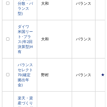
分散・バ
大和
バランス
ランス
型)
ダイワ
米国リー
ト･プラ
大和
バランス
ス(年2回
決算型)H
有
バランス
セレクト
70(確定
野村
バランス
★
拠出年
金)
楽天・資
産づくり