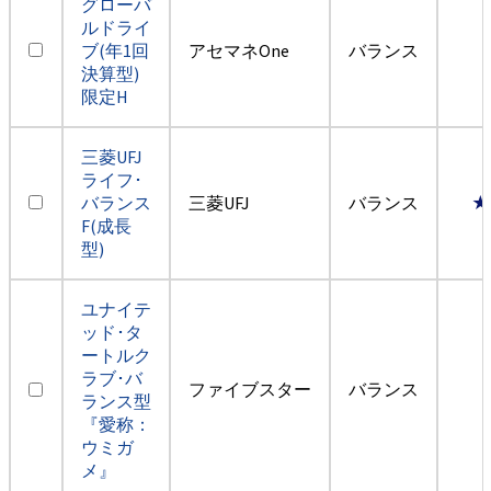
グローバ
ルドライ
ブ(年1回
アセマネOne
バランス
決算型)
限定H
三菱UFJ
ライフ･
バランス
三菱UFJ
バランス
★
F(成長
型)
ユナイテ
ッド･タ
ートルク
ラブ･バ
ファイブスター
バランス
ランス型
『愛称：
ウミガ
メ』