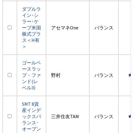
ダブルラ
イン･シ
ラー･ケ
ープ米国
アセマネOne
バランス
株式プラ
ス＜H有
＞
ゴールベ
ースラッ
プ・ファ
野村
バランス
★
ンド(レ
ベル3)
SMT 8資
産インデ
ックスバ
三井住友TAM
バランス
★
ランス･
オープン