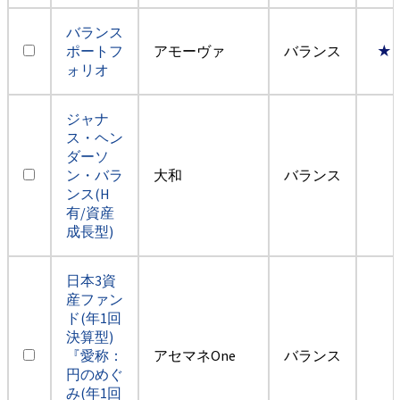
バランス
ポートフ
アモーヴァ
バランス
★
ォリオ
ジャナ
ス・ヘン
ダーソ
ン・バラ
大和
バランス
ンス(H
有/資産
成長型)
日本3資
産ファン
ド(年1回
決算型)
『愛称：
アセマネOne
バランス
円のめぐ
み(年1回