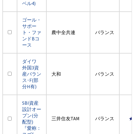
ベル4)
ゴール・
サポー
ト・ファ
農中全共連
バランス
ンドBコ
ース
ダイワ
外国3資
産バラン
大和
バランス
ス･F(部
分H有)
SBI資産
設計オー
プン(分
三井住友TAM
バランス
★
配型)
『愛称：