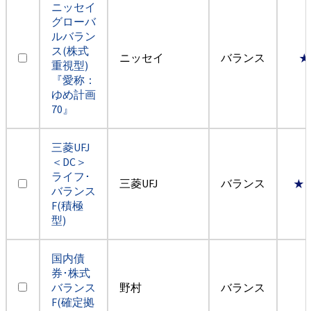
ニッセイ
グローバ
ルバラン
ス(株式
ニッセイ
バランス
★
重視型)
『愛称：
ゆめ計画
70』
三菱UFJ
＜DC＞
ライフ･
三菱UFJ
バランス
★
バランス
F(積極
型)
国内債
券･株式
バランス
野村
バランス
F(確定拠