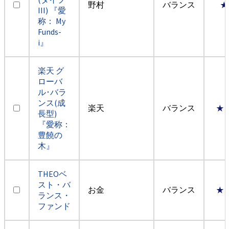
野村
バランス
★
III) 『愛
称： My
Funds-
i』
楽天 グ
ローバ
ル･バラ
ンス(成
楽天
バランス
★
長型)
『愛称：
豊饒の
木』
THEOベ
スト・バ
お金
バランス
★
ランス・
ファンド