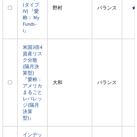
(タイプ
野村
バランス
★
IV) 『愛
称： My
Funds-
i』
米国3倍4
資産リス
ク分散
(隔月決
算型)
『愛称：
大和
バランス
アメリカ
まるごと
レバレッ
ジ(隔月
決算
型)』
インデッ