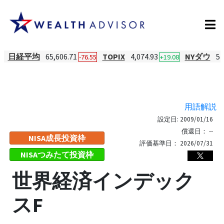
日経平均
65,606.71
TOPIX
4,074.93
NYダウ
54
-76.55
+19.08
用語解説
設定日:
2009/01/16
償還日：
--
NISA成長投資枠
評価基準日：
2026/07/31
NISAつみたて投資枠
世界経済インデック
スF