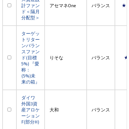
計ファン
アセマネOne
バランス
★
ド＜隔月
分配型＞
ターゲッ
トリター
ンバラン
スファン
ド(目標
りそな
バランス
★
5%) 『愛
称：
(5%)未
来の箱』
ダイワ
外国3資
産アロケ
大和
バランス
ーション
F(部分H)