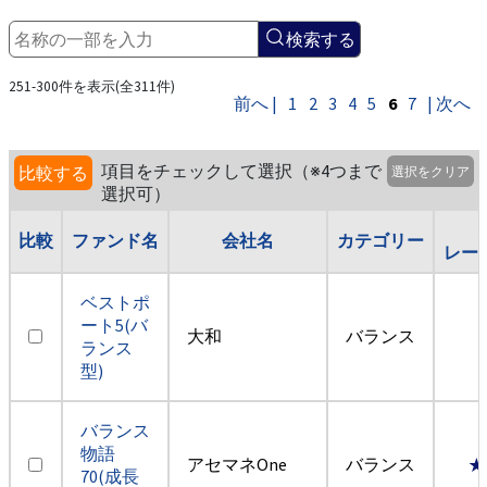
検索する
251-300件を表示(全311件)
前へ |
1
2
3
4
5
6
7
| 次へ
項目をチェックして選択（※4つまで
比較する
選択をクリア
選択可）
比較
ファンド名
会社名
カテゴリー
レー
ベストポ
ート5(バ
大和
バランス
ランス
型)
バランス
物語
アセマネOne
バランス
★
70(成長