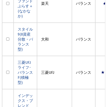
ファンド
楽天
バランス
★
ぷらす＋
(なかな
か)
スタイル
9(8資産
分散・バ
大和
バランス
ランス
型)
三菱UFJ
ライフ･
バランス
三菱UFJ
バランス
★
F(積極
型)
インデッ
クス・ブ
レンド