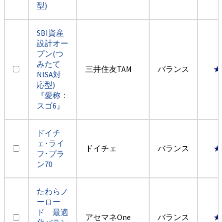
型)
SBI資産
設計オー
プン(つ
みたて
三井住友TAM
バランス
★
NISA対
応型)
『愛称：
スゴ6』
ドイチ
ェ･ライ
ドイチェ
バランス
★
フ･プラ
ン70
たわらノ
ーロー
ド 最適
アセマネOne
バランス
★