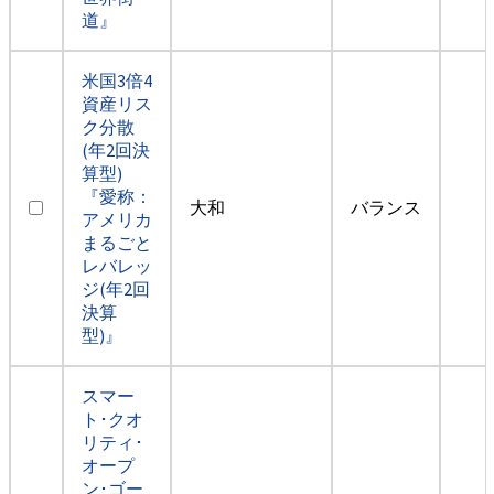
道』
米国3倍4
資産リス
ク分散
(年2回決
算型)
『愛称：
大和
バランス
アメリカ
まるごと
レバレッ
ジ(年2回
決算
型)』
スマー
ト･クオ
リティ･
オープ
ン･ゴー