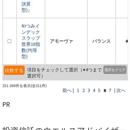
決算
型)』
Niつみイ
ンデック
スラップ
アモーヴァ
バランス
★
世界10指
数(均等
型)
項目をチェックして選択（※4つまで
比較する
選択をクリア
選択可）
251-300件を表示(全311件)
前へ |
1
2
3
4
5
6
7
| 次へ
PR