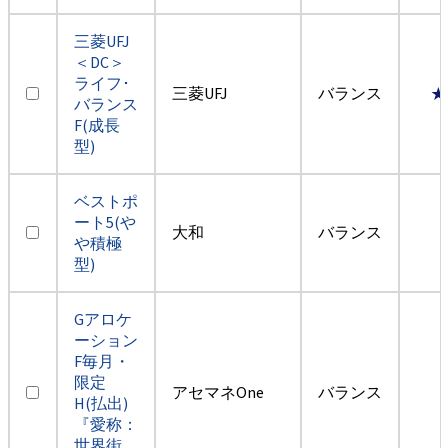
三菱UFJ
＜DC＞
ライフ･
三菱UFJ
バランス
★
バランス
F(成長
型)
ベストポ
ート5(や
大和
バランス
や積極
型)
Gアロケ
ーション
F毎月・
限定
アセマネOne
バランス
H(払出)
『愛称：
世界街