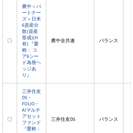
農中＜パ
ートナー
ズ＞日米
6資産分
散(資産
形成)(H
農中全共連
バランス
有) 『愛
称： コ
ア6シー
ド為替ヘ
ッジあ
り』
三井住友
DS・
FOLIO・
AIマルチ
アセット
三井住友DS
バランス
ファンド
『愛称：