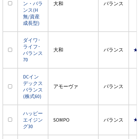
ン・バラ
大和
バランス
ンス(H
無/資産
成長型)
ダイワ･
ライフ･
大和
バランス
★
バランス
70
DCイン
デックス
アモーヴァ
バランス
バランス
(株式60)
ハッピー
エイジン
SOMPO
バランス
★
グ30