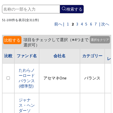
検索する
51-100件を表示(全311件)
前へ |
1
2
3
4
5
6
7
| 次へ
項目をチェックして選択（※4つまで
比較する
選択をクリア
選択可）
比較
ファンド名
会社名
カテゴリー
レ
たわらノ
ーロード
アセマネOne
バランス
バランス
(標準型)
ジャナ
ス・ヘン
ダーソ