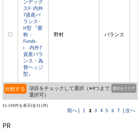
ンデック
スF･内外
7資産バ
ランス･
H型 『愛
称：
野村
バランス
Funds-
i 内外7
資産バラ
ンス・為
替ヘッジ
型』
項目をチェックして選択（※4つまで
比較する
選択をクリア
選択可）
51-100件を表示(全311件)
前へ |
1
2
3
4
5
6
7
| 次へ
PR