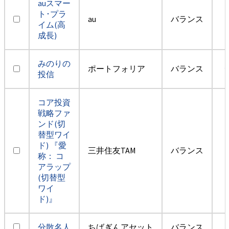
auスマー
ト･プラ
au
バランス
イム(高
成長)
みのりの
ポートフォリア
バランス
投信
コア投資
戦略ファ
ンド(切
替型ワイ
ド) 『愛
三井住友TAM
バランス
称： コ
アラップ
(切替型
ワイ
ド)』
分散名人
ちばぎんアセット
バランス