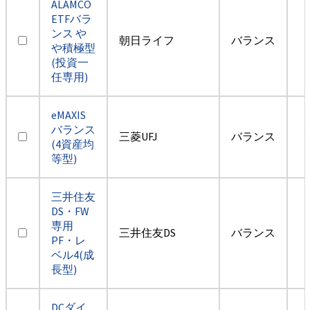
ALAMCO
ETFバラ
ンス や
朝日ライフ
バランス
や積極型
(投資一
任専用)
eMAXIS
バランス
三菱UFJ
バランス
(4資産均
等型)
三井住友
DS・FW
専用
三井住友DS
バランス
PF・レ
ベル4(成
長型)
DCダイ