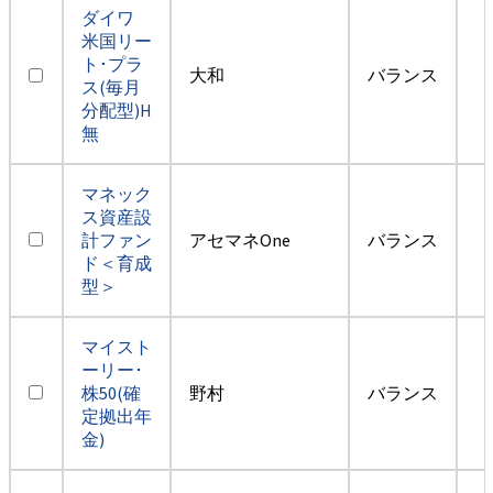
ダイワ
米国リー
ト･プラ
大和
バランス
ス(毎月
分配型)H
無
マネック
ス資産設
計ファン
アセマネOne
バランス
ド＜育成
型＞
マイスト
ーリー･
株50(確
野村
バランス
定拠出年
金)