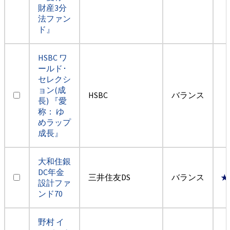
財産3分
法ファン
ド』
HSBC ワ
ールド･
セレクシ
ョン(成
HSBC
バランス
長) 『愛
称： ゆ
めラップ
成長』
大和住銀
DC年金
三井住友DS
バランス
★
設計ファ
ンド70
野村 イ