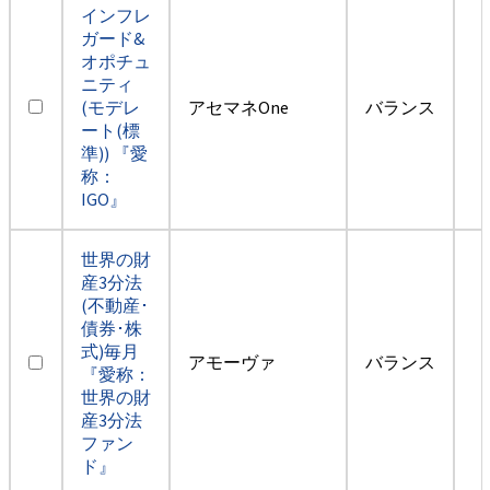
インフレ
ガード&
オポチュ
ニティ
(モデレ
アセマネOne
バランス
ート(標
準)) 『愛
称：
IGO』
世界の財
産3分法
(不動産･
債券･株
式)毎月
アモーヴァ
バランス
『愛称：
世界の財
産3分法
ファン
ド』