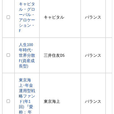
キャピタ
ル・グロ
ーバル・
キャピタル
バランス
アロケー
ション・
F
人生100
年時代･
世界分散
三井住友DS
バランス
F(資産成
長型)
東京海
上･年金
運用型戦
略ファン
ド(年1
東京海上
バランス
回) 『愛
称： 年