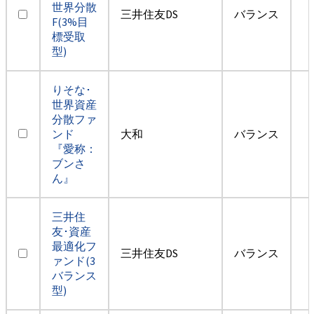
世界分散
三井住友DS
バランス
F(3%目
標受取
型)
りそな･
世界資産
分散ファ
ンド
大和
バランス
『愛称：
ブンさ
ん』
三井住
友･資産
最適化フ
三井住友DS
バランス
ァンド(3
バランス
型)