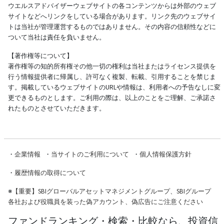
ウエルスアドバイザーウェブサイトの各コンテンツからは外部のウェブ
サイトなどへリンクをしている場合があります。リンク先のウェブサイ
トは当社が管理運営するものではありません。その内容の信頼性などに
ついて当社は責任を負いません。
【著作権等について】
著作権等の知的所有権その他一切の権利は当社またはライセンス提供を
行う情報提供者に帰属し、許可なく複製、転載、引用することを禁じま
す。掲載しているウェブサイトのURLや情報は、利用者への予告なしに変
更できるものとします。ご利用の際は、以上のことをご理解、ご承諾さ
れたものとさせていただきます。
・
企業情報
・
当サイトのご利用について
・
個人情報保護方針
・
履歴情報の取得について
※
【重要】SBIグローバルアセットマネジメントグループ、SBIグループ
各社および役職員を装った偽アカウント、偽広告にご注意ください
ファンドランキング・検索・比較なら、投資信