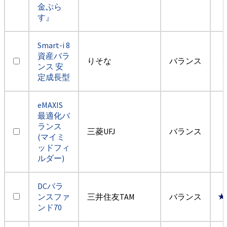
金ぷら
す』
Smart-i 8
資産バラ
りそな
バランス
ンス 安
定成長型
eMAXIS
最適化バ
ランス
三菱UFJ
バランス
(マイミ
ッドフィ
ルダー)
DCバラ
ンスファ
三井住友TAM
バランス
★
ンド70