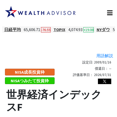
日経平均
65,606.71
TOPIX
4,074.93
NYダウ
54
-76.55
+19.08
用語解説
設定日:
2009/01/16
償還日：
--
NISA成長投資枠
評価基準日：
2026/07/31
NISAつみたて投資枠
世界経済インデック
スF