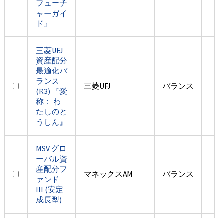
フューチ
ャーガイ
ド』
三菱UFJ
資産配分
最適化バ
ランス
三菱UFJ
バランス
(R3) 『愛
称： わ
たしのと
うしん』
MSV グロ
ーバル資
産配分フ
マネックスAM
バランス
ァンド
III (安定
成長型)