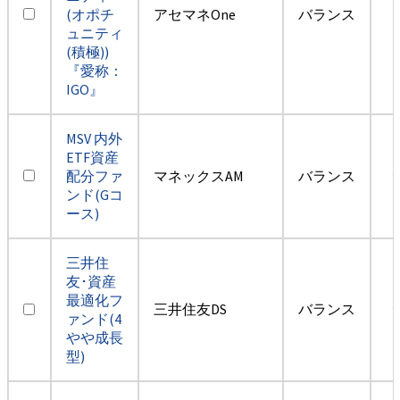
(オポチ
アセマネOne
バランス
ュニティ
(積極))
『愛称：
IGO』
MSV 内外
ETF資産
配分ファ
マネックスAM
バランス
ンド(Gコ
ース)
三井住
友･資産
最適化フ
三井住友DS
バランス
ァンド(4
やや成長
型)