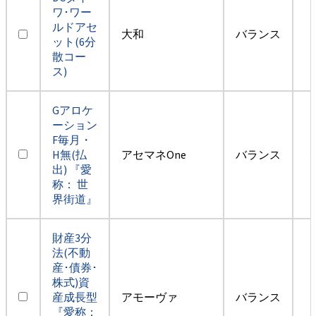
ワ･ワー
ルドアセ
大和
バランス
ット(6分
散コー
ス)
Gアロケ
ーション
F毎月・
H無(払
アセマネOne
バランス
出) 『愛
称： 世
界街道』
財産3分
法(不動
産･債券･
株式)資
産成長型
アモーヴァ
バランス
『愛称：