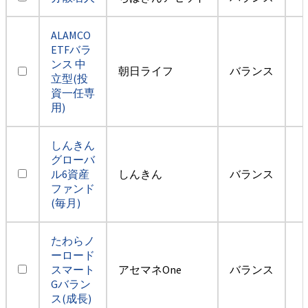
ALAMCO
ETFバラ
ンス 中
朝日ライフ
バランス
立型(投
資一任専
用)
しんきん
グローバ
ル6資産
しんきん
バランス
ファンド
(毎月)
たわらノ
ーロード
スマート
アセマネOne
バランス
Gバラン
ス(成長)