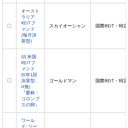
オースト
ラリア
REITフ
スカイオーシャン
国際REIT・特
ァンド
(毎月決
算型)
GS 米国
REITフ
ァンド
D(年1回
決算型、
ゴールドマン
国際REIT・特
H無)
『愛称：
コロンブ
スの卵』
ワール
ド･リー