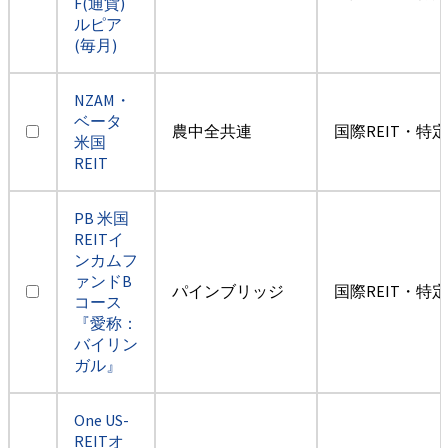
F(通貨)
ルピア
(毎月)
NZAM・
ベータ
農中全共連
国際REIT・特
米国
REIT
PB 米国
REITイ
ンカムフ
ァンドB
パインブリッジ
国際REIT・特
コース
『愛称：
バイリン
ガル』
One US-
REITオ