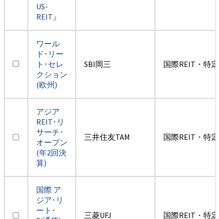
US-
REIT』
ワール
ド･リー
ト･セレ
SBI岡三
国際REIT・特
クション
(欧州)
アジア
REIT･リ
サーチ･
三井住友TAM
国際REIT・特
オープン
(年2回決
算)
国際 ア
ジア･リ
ート･
三菱UFJ
国際REIT・特