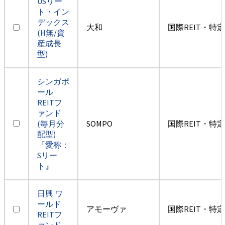
USリー
ト・イン
デックス
大和
国際REIT・特
(H無/資
産成長
型)
シンガポ
ール
REITフ
ァンド
(毎月分
SOMPO
国際REIT・特
配型)
『愛称：
Sリー
ト』
日興 ワ
ールド
アモーヴァ
国際REIT・特
REITフ
ァンド