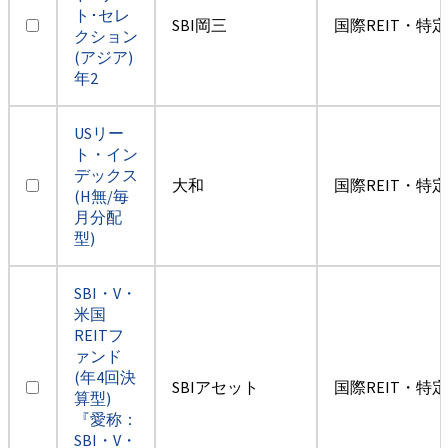
ト･セレ
SBI岡三
国際REIT・特
クション
(アジア)
年2
USリー
ト・イン
デックス
大和
国際REIT・特
(H無/毎
月分配
型)
SBI・V・
米国
REITフ
ァンド
(年4回決
SBIアセット
国際REIT・特
算型)
『愛称：
SBI・V・