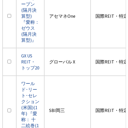
ープン
(隔月決
算型)
アセマネOne
国際REIT・特
『愛称：
ゼウス
(隔月決
算型)』
GX US
REIT・
グローバル X
国際REIT・特
トップ20
ワール
ド･リー
ト･セレ
クション
(米国)(1
SBI岡三
国際REIT・特
年) 『愛
称： 十
二絵巻(1