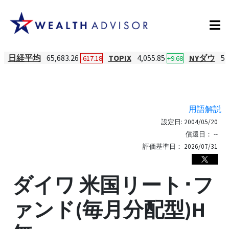
日経平均
65,683.26
TOPIX
4,055.85
NYダウ
54
-617.18
+9.68
用語解説
設定日:
2004/05/20
償還日：
--
評価基準日：
2026/07/31
ダイワ 米国リート･フ
ァンド(毎月分配型)H