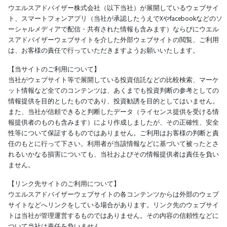
ウエルスアドバイザー株式会社（以下当社）が展開しているウェブサイ
ト、スマートフォンアプリ（当社が承認したうえでXやfacebookなどのソ
ーシャルメディアで配信・共有された情報も含みます）ならびにウエル
スアドバイザーウェブサイトを介した外部ウェブサイトの閲覧、ご利用
は、お客様の責任で行っていただきますようお願いいたします。
【当サイトのご利用について】
当社がウェブサイト等で展開している投資信託などの比較検索、マーケ
ット情報など全てのコンテンツは、あくまでも投資判断の参考としての
情報提供を目的としたものであり、投資勧誘を目的としてはいません。
また、当社が信頼できると判断したデータ（ライセンス提供を受ける情
報提供者のものも含みます）により作成しましたが、その正確性、安全
性等について保証するものではありません。ご利用はお客様の判断と責
任のもとに行って下さい。利用者が当該情報などに基づいて被ったとさ
れるいかなる損害についても、当社およびその情報提供者は責任を負い
ません。
【リンク先サイトのご利用について】
ウエルスアドバイザーウェブサイトの各コンテンツからは外部のウェブ
サイトなどへリンクをしている場合があります。リンク先のウェブサイ
トは当社が管理運営するものではありません。その内容の信頼性などに
ついて当社は責任を負いません。