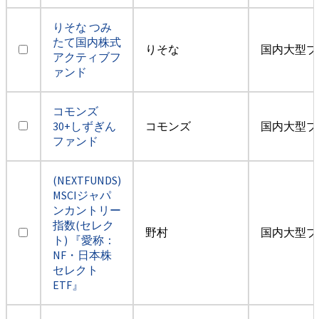
りそな つみ
たて国内株式
りそな
国内大型ブ
アクティブフ
ァンド
コモンズ
30+しずぎん
コモンズ
国内大型ブ
ファンド
(NEXTFUNDS)
MSCIジャパ
ンカントリー
指数(セレク
野村
国内大型ブ
ト) 『愛称：
NF・日本株
セレクト
ETF』