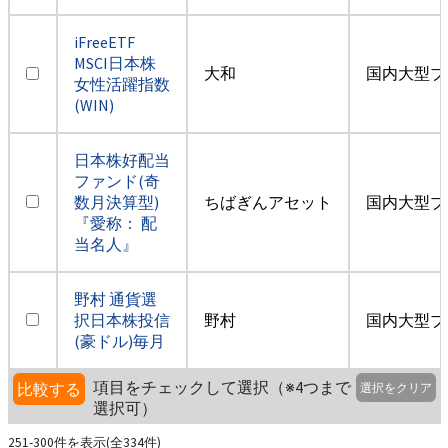
iFreeETF
MSCI日本株
大和
国内大型ブ
女性活躍指数
(WIN)
日本株好配当
ファンド(奇
数月決算型)
ちばぎんアセット
国内大型ブ
『愛称： 配
当名人』
野村 通貨選
択日本株投信
野村
国内大型ブ
(豪ドル)毎月
項目をチェックして選択（※4つまで
比較する
選択をクリア
選択可）
251-300件を表示(全334件)