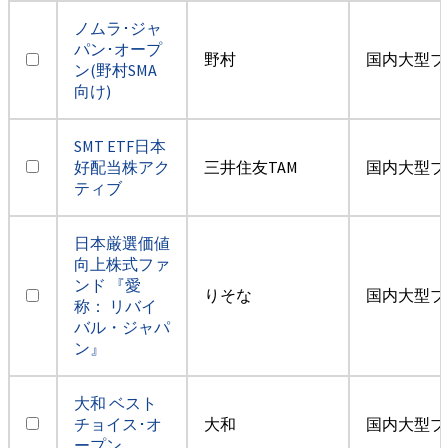
ノムラ･ジャ
パン･オープ
野村
国内大型ブ
ン(野村SMA
向け)
SMT ETF日本
好配当株アク
三井住友TAM
国内大型ブ
ティブ
日本厳選価値
向上株式ファ
ンド 『愛
りそな
国内大型ブ
称： リバイ
バル・ジャパ
ン』
大和 ベスト
チョイス･オ
大和
国内大型ブ
ープン