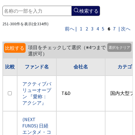
検索する
251-300件を表示(全334件)
前へ |
1
2
3
4
5
6
7
| 次へ
項目をチェックして選択（※4つまで
比較する
選択をクリア
選択可）
比較
ファンド名
会社名
カテゴ
アクティブバ
リューオープ
T&D
国内大型ブ
ン 『愛称：
アクシア』
(NEXT
FUNDS) 日経
エンタメ・コ