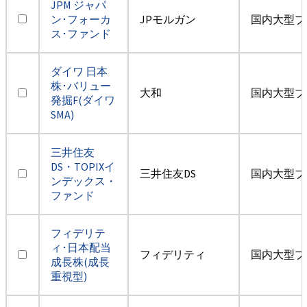
JPM ジャパ
ン･フォーカ
JPモルガン
国内大型ブ
ス･ファンド
ダイワ 日本
株･バリュー
大和
国内大型ブ
発掘F(ダイワ
SMA)
三井住友
DS・TOPIXイ
三井住友DS
国内大型ブ
ンデックス・
ファンド
フィデリテ
ィ･日本配当
フィデリティ
国内大型ブ
成長株(成長
重視型)