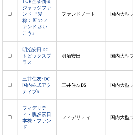
TOB企業価値
ジャッジファ
ンド 『愛
ファンドノート
国内大型ブ
称： 匠のフ
ァンド さい
こう』
明治安田 DC
トピックスプ
明治安田
国内大型ブ
ラス
三井住友･DC
国内株式アク
三井住友DS
国内大型ブ
ティブS
フィデリテ
ィ・脱炭素日
フィデリティ
国内大型ブ
本株・ファン
ド