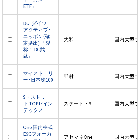
ETF』
DC･ダイワ･
アクティブ･
ニッポン(確
大和
国内大型ブ
定拠出) 『愛
称： DC武
蔵』
マイストーリ
野村
国内大型ブ
ー･日本株100
S・ストリー
ト TOPIXイン
ステート・S
国内大型ブ
デックス
One 国内株式
ESGフォーカ
アセマネOne
国内大型ブ