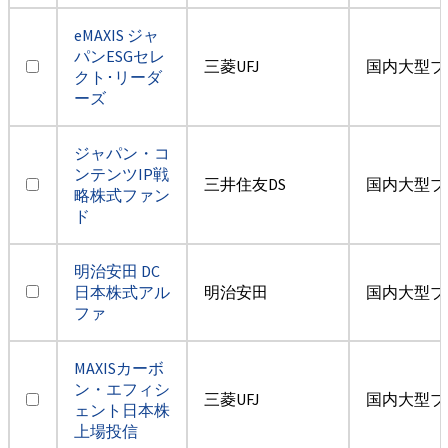
eMAXIS ジャ
パンESGセレ
三菱UFJ
国内大型ブ
クト･リーダ
ーズ
ジャパン・コ
ンテンツIP戦
三井住友DS
国内大型ブ
略株式ファン
ド
明治安田 DC
日本株式アル
明治安田
国内大型ブ
ファ
MAXISカーボ
ン・エフィシ
三菱UFJ
国内大型ブ
ェント日本株
上場投信