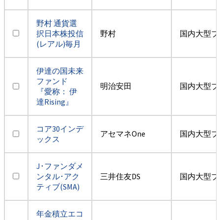
野村 通貨選
択日本株投信
野村
国内大型ブ
(レアル)毎月
伊達の国未来
ファンド
明治安田
国内大型ブ
『愛称： 伊
達Rising』
コア30インデ
アセマネOne
国内大型ブ
ックス
J･ファンダメ
ンタル･アク
三井住友DS
国内大型ブ
ティブ(SMA)
年金積立エコ