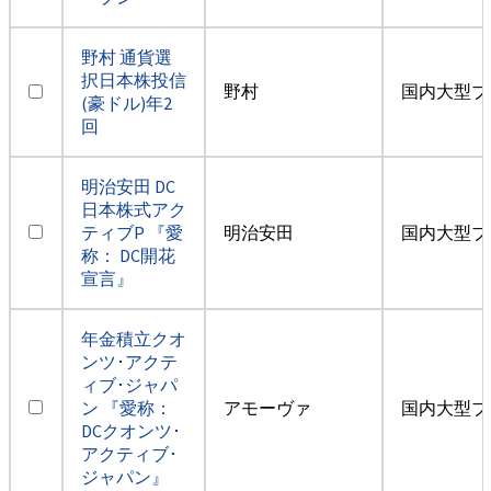
野村 通貨選
択日本株投信
野村
国内大型ブ
(豪ドル)年2
回
明治安田 DC
日本株式アク
ティブP 『愛
明治安田
国内大型ブ
称： DC開花
宣言』
年金積立クオ
ンツ･アクテ
ィブ･ジャパ
ン 『愛称：
アモーヴァ
国内大型ブ
DCクオンツ･
アクティブ･
ジャパン』