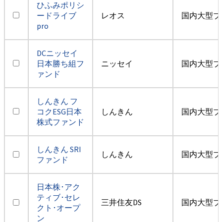
ひふみポリシ
ードライブ
レオス
国内大型ブ
pro
DCニッセイ
日本勝ち組フ
ニッセイ
国内大型ブ
ァンド
しんきん フ
コクESG日本
しんきん
国内大型ブ
株式ファンド
しんきん SRI
しんきん
国内大型ブ
ファンド
日本株･アク
ティブ･セレ
三井住友DS
国内大型ブ
クト･オープ
ン