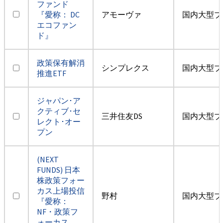
ファンド
『愛称： DC
アモーヴァ
国内大型ブ
エコファン
ド』
政策保有解消
シンプレクス
国内大型ブ
推進ETF
ジャパン･ア
クティブ･セ
三井住友DS
国内大型ブ
レクト･オー
プン
(NEXT
FUNDS) 日本
株政策フォー
カス上場投信
野村
国内大型ブ
『愛称：
NF・政策フ
ォーカス