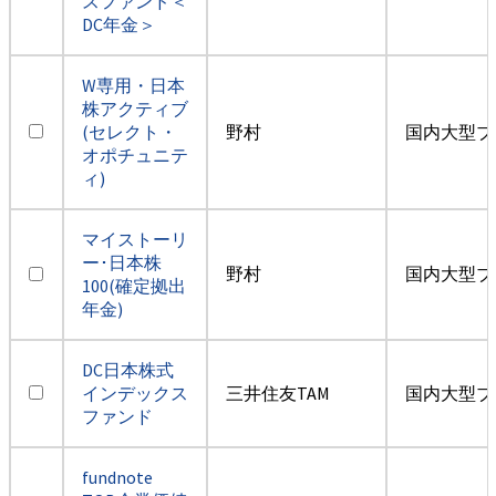
スファンド＜
DC年金＞
W専用・日本
株アクティブ
(セレクト・
野村
国内大型ブ
オポチュニテ
ィ)
マイストーリ
ー･日本株
野村
国内大型ブ
100(確定拠出
年金)
DC日本株式
インデックス
三井住友TAM
国内大型ブ
ファンド
fundnote