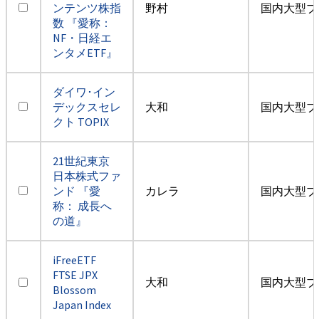
ンテンツ株指
野村
国内大型ブ
数 『愛称：
NF・日経エ
ンタメETF』
ダイワ･イン
デックスセレ
大和
国内大型ブ
クト TOPIX
21世紀東京
日本株式ファ
ンド 『愛
カレラ
国内大型ブ
称： 成長へ
の道』
iFreeETF
FTSE JPX
大和
国内大型ブ
Blossom
Japan Index