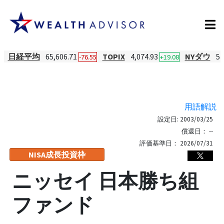
日経平均
65,606.71
TOPIX
4,074.93
NYダウ
54
-76.55
+19.08
用語解説
設定日:
2003/03/25
償還日：
--
評価基準日：
2026/07/31
NISA成長投資枠
ニッセイ 日本勝ち組
ファンド