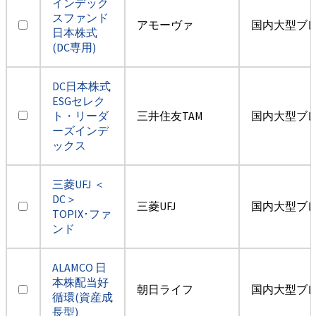
インデック
スファンド
アモーヴァ
国内大型ブ
日本株式
(DC専用)
DC日本株式
ESGセレク
ト・リーダ
三井住友TAM
国内大型ブ
ーズインデ
ックス
三菱UFJ ＜
DC＞
三菱UFJ
国内大型ブ
TOPIX･ファ
ンド
ALAMCO 日
本株配当好
朝日ライフ
国内大型ブ
循環(資産成
長型)