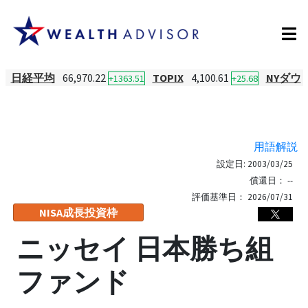
日経平均
66,970.22
TOPIX
4,100.61
NYダウ
+1363.51
+25.68
用語解説
設定日:
2003/03/25
償還日：
--
評価基準日：
2026/07/31
NISA成長投資枠
ニッセイ 日本勝ち組
ファンド