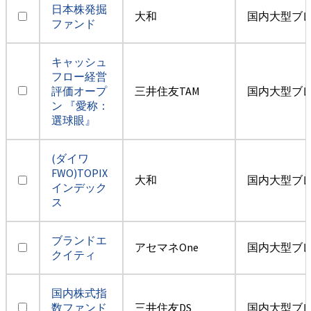
日本株発掘
大和
国内大型ブ
ファンド
キャッシュ
フロー経営
評価オープ
三井住友TAM
国内大型ブ
ン 『愛称：
選球眼』
(ダイワ
FWO)TOPIX
大和
国内大型ブ
インデック
ス
ブランドエ
アセマネOne
国内大型ブ
クイティ
国内株式指
数ファンド
三井住友DS
国内大型ブ