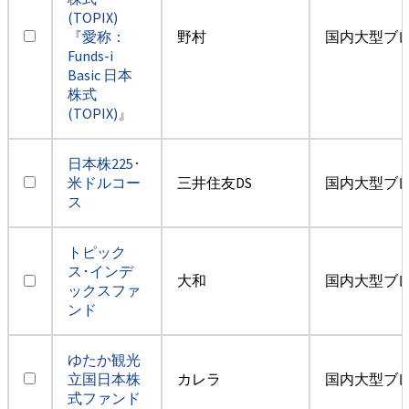
(TOPIX)
『愛称：
野村
国内大型ブ
Funds-i
Basic 日本
株式
(TOPIX)』
日本株225･
米ドルコー
三井住友DS
国内大型ブ
ス
トピック
ス･インデ
大和
国内大型ブ
ックスファ
ンド
ゆたか観光
立国日本株
カレラ
国内大型ブ
式ファンド