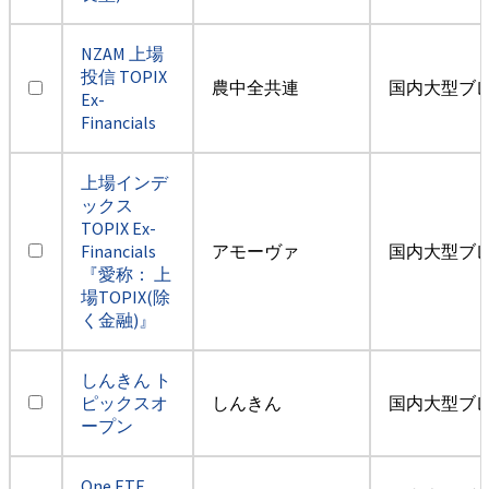
NZAM 上場
投信 TOPIX
農中全共連
国内大型ブ
Ex-
Financials
上場インデ
ックス
TOPIX Ex-
Financials
アモーヴァ
国内大型ブ
『愛称： 上
場TOPIX(除
く金融)』
しんきん ト
ピックスオ
しんきん
国内大型ブ
ープン
One ETF