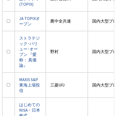
(TOPIX)
JA TOPIXオ
農中全共連
国内大型ブ
ープン
ストラテジ
ック･バリ
ュー･オー
野村
国内大型ブ
プン 『愛
称： 真価
論』
MAXIS S&P
東海上場投
三菱UFJ
国内大型ブ
信
はじめての
NISA・日本
株式