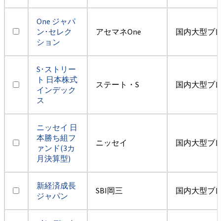
One ジャパ
ン･セレク
アセマネOne
国内大型ブ
ション
S･ストリー
ト 日本株式
ステート・S
国内大型ブ
インデック
ス
ニッセイ 日
本勝ち組フ
ニッセイ
国内大型ブ
ァンド(3カ
月決算型)
新経済成長
SBI岡三
国内大型ブ
ジャパン