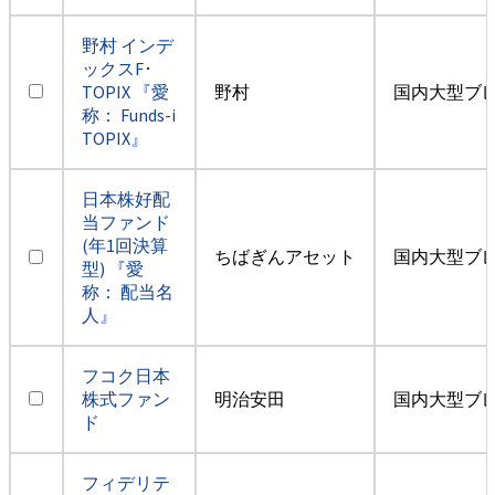
野村 インデ
ックスF･
TOPIX 『愛
野村
国内大型ブ
称： Funds-i
TOPIX』
日本株好配
当ファンド
(年1回決算
ちばぎんアセット
国内大型ブ
型) 『愛
称： 配当名
人』
フコク日本
株式ファン
明治安田
国内大型ブ
ド
フィデリテ