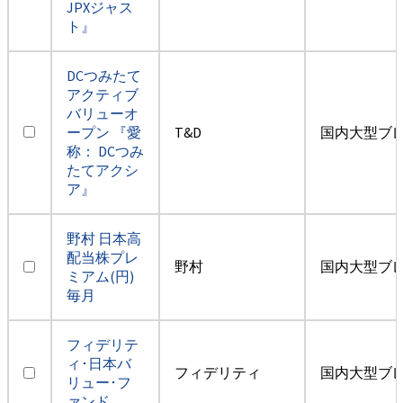
JPXジャス
ト』
DCつみたて
アクティブ
バリューオ
ープン 『愛
T&D
国内大型ブ
称： DCつみ
たてアクシ
ア』
野村 日本高
配当株プレ
野村
国内大型ブ
ミアム(円)
毎月
フィデリテ
ィ･日本バ
フィデリティ
国内大型ブ
リュー･フ
ァンド