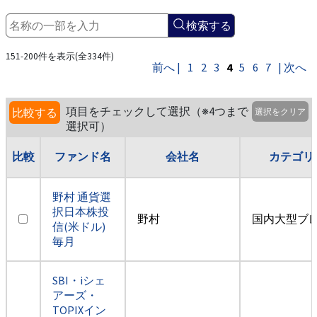
検索する
151-200件を表示(全334件)
前へ |
1
2
3
4
5
6
7
| 次へ
項目をチェックして選択（※4つまで
比較する
選択をクリア
選択可）
比較
ファンド名
会社名
カテゴリ
野村 通貨選
択日本株投
野村
国内大型ブ
信(米ドル)
毎月
SBI・iシェ
アーズ・
TOPIXイン