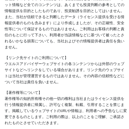
ット情報など全てのコンテンツは、あくまでも投資判断の参考としての
情報提供を目的としたものであり、投資勧誘を目的としてはいません。
また、当社が信頼できると判断したデータ（ライセンス提供を受ける情
報提供者のものも含みます）により作成しましたが、その正確性、安全
性等について保証するものではありません。ご利用はお客様の判断と責
任のもとに行って下さい。利用者が当該情報などに基づいて被ったとさ
れるいかなる損害についても、当社およびその情報提供者は責任を負い
ません。
【リンク先サイトのご利用について】
ウエルスアドバイザーウェブサイトの各コンテンツからは外部のウェブ
サイトなどへリンクをしている場合があります。リンク先のウェブサイ
トは当社が管理運営するものではありません。その内容の信頼性などに
ついて当社は責任を負いません。
【著作権等について】
著作権等の知的所有権その他一切の権利は当社またはライセンス提供を
行う情報提供者に帰属し、許可なく複製、転載、引用することを禁じま
す。掲載しているウェブサイトのURLや情報は、利用者への予告なしに変
更できるものとします。ご利用の際は、以上のことをご理解、ご承諾さ
れたものとさせていただきます。