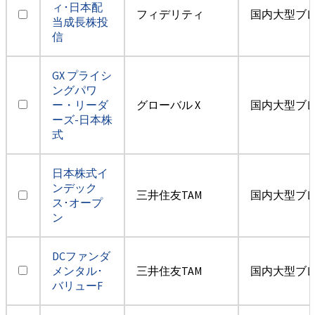
ィ･日本配
フィデリティ
国内大型ブ
当成長株投
信
GX プライシ
ングパワ
ー・リーダ
グローバル X
国内大型ブ
ーズ-日本株
式
日本株式イ
ンデック
三井住友TAM
国内大型ブ
ス･オープ
ン
DCファンダ
メンタル･
三井住友TAM
国内大型ブ
バリューF