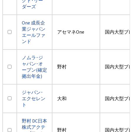
クト･リー
ダーズ
One 成長企
業ジャパン
アセマネOne
国内大型ブ
エールファ
ンド
ノムラ･ジ
ャパン･オ
野村
国内大型ブ
ープン(確定
拠出年金)
ジャパン･
エクセレン
大和
国内大型ブ
ト
野村 DC日本
株式アクテ
野村
国内大型ブ