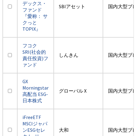
デックス・
SBIアセット
国内大型ブ
ファンド
『愛称： サ
クっと
TOPIX』
フコク
SRI(社会的
しんきん
国内大型ブ
責任投資)フ
ァンド
GX
Morningstar
グローバル X
国内大型ブ
高配当 ESG-
日本株式
iFreeETF
MSCIジャパ
ンESGセレ
大和
国内大型ブ