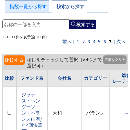
指数一覧から探す
検索から探す
検索する
301-311件を表示(全311件)
前へ |
1
2
3
4
5
6
7
| 次へ
項目をチェックして選択（※4つまで
比較する
選択をクリア
選択可）
総
比較
ファンド名
会社名
カテゴリー
レーテ
ジャナ
ス・ヘン
ダーソ
ン・バラ
大和
バランス
--
ンス(H有/
年4回決算