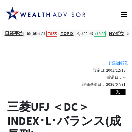
日経平均
65,606.71
TOPIX
4,074.93
NYダウ
54
-76.55
+19.08
用語解説
設定日:
2001/12/19
償還日：
--
評価基準日：
2026/07/31
三菱UFJ ＜DC＞
INDEX･L･バランス(成