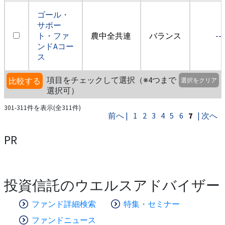
ゴール・
サポー
ト・ファ
農中全共連
バランス
--
ンドAコー
ス
項目をチェックして選択（※4つまで
比較する
選択をクリア
選択可）
301-311件を表示(全311件)
前へ |
1
2
3
4
5
6
7
| 次へ
PR
投資信託のウエルスアドバイザー
ファンド詳細検索
特集・セミナー
ファンドニュース