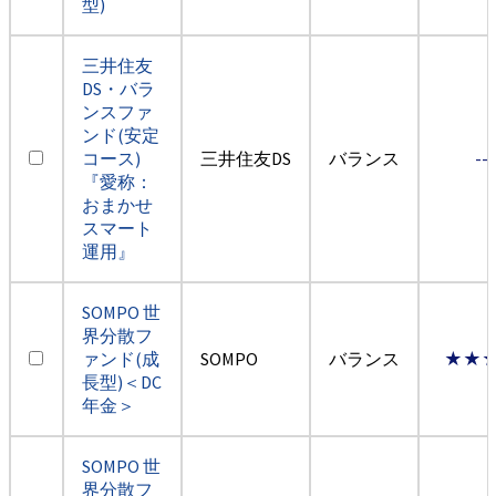
型)
三井住友
DS・バラ
ンスファ
ンド(安定
コース)
三井住友DS
バランス
--
『愛称：
おまかせ
スマート
運用』
SOMPO 世
界分散フ
ァンド(成
SOMPO
バランス
★★
長型)＜DC
年金＞
SOMPO 世
界分散フ