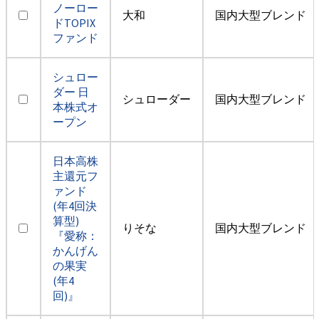
ノーロー
大和
国内大型ブレンド
ドTOPIX
ファンド
シュロー
ダー 日
シュローダー
国内大型ブレンド
本株式オ
ープン
日本高株
主還元フ
ァンド
(年4回決
算型)
りそな
国内大型ブレンド
『愛称：
かんげん
の果実
(年4
回)』