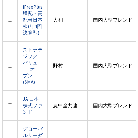
iFreePlus
増配・高
配当日本
大和
国内大型ブレンド
株(年4回
決算型)
ストラテ
ジック･
バリュ
野村
国内大型ブレンド
ー･オー
プン
(SMA)
JA 日本
株式ファ
農中全共連
国内大型ブレンド
ンド
グローバ
ルリーダ