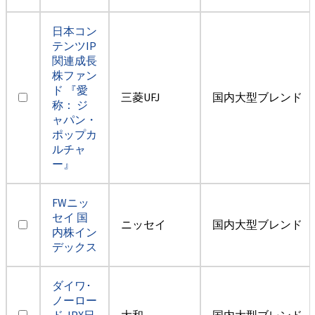
日本コン
テンツIP
関連成長
株ファン
ド 『愛
三菱UFJ
国内大型ブレンド
称： ジ
ャパン・
ポップカ
ルチャ
ー』
FWニッ
セイ 国
ニッセイ
国内大型ブレンド
内株イン
デックス
ダイワ･
ノーロー
ド JPX日
大和
国内大型ブレンド