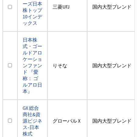
ーズ日本
三菱UFJ
国内大型ブレンド
株トップ
10インデ
ックス
日本株
式・ゴー
ルドアロ
ケーショ
ンファン
りそな
国内大型ブレンド
ド 『愛
称： ゴ
ルアロ日
本』
GX 総合
商社&資
源ビジネ
グローバル X
国内大型ブレンド
ス-日本
株式