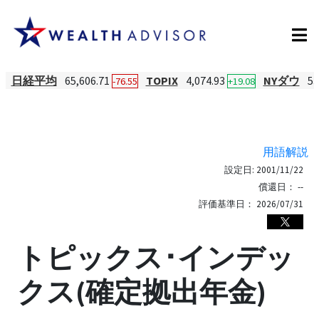
日経平均
65,606.71
TOPIX
4,074.93
NYダウ
53
-76.55
+19.08
用語解説
設定日:
2001/11/22
償還日：
--
評価基準日：
2026/07/31
トピックス･インデッ
クス(確定拠出年金)