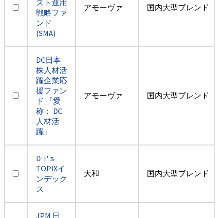
スト運用
アモーヴァ
国内大型ブレンド
戦略ファ
ンド
(SMA)
DC日本
株人材活
躍企業応
援ファン
アモーヴァ
国内大型ブレンド
ド 『愛
称： DC
人材活
躍』
D-I'ｓ
TOPIXイ
大和
国内大型ブレンド
ンデック
ス
JPM 日