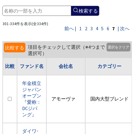
検索する
301-334件を表示(全334件)
前へ |
1
2
3
4
5
6
7
| 次へ
項目をチェックして選択（※4つまで
比較する
選択をクリア
選択可）
比較
ファンド名
会社名
カテゴリー
年金積立
ジャパン
オープン
アモーヴァ
国内大型ブレンド
『愛称：
DCジパ
ング』
ダイワ･