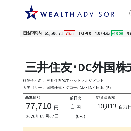
日経平均
65,606.71
TOPIX
4,074.93
N
-76.55
+19.08
三井住友･DC外国
投信会社名：
三井住友DSアセットマネジメント
カテゴリー：
国際株式・グローバル・除く日本（F）
基準価額
純資産総額
前日比
77,710
10,813
1
百万
円
円
2026年08月07日
(0%)