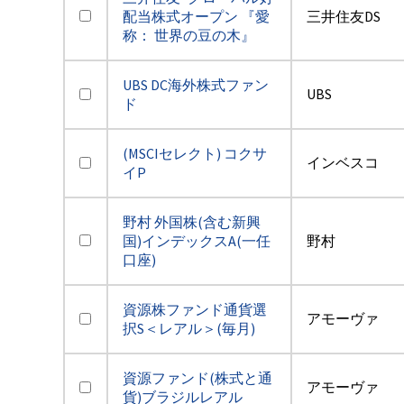
配当株式オープン 『愛
三井住友DS
称： 世界の豆の木』
UBS DC海外株式ファン
UBS
ド
(MSCIセレクト) コクサ
インベスコ
イP
野村 外国株(含む新興
国)インデックスA(一任
野村
口座)
資源株ファンド通貨選
アモーヴァ
択S＜レアル＞(毎月)
資源ファンド(株式と通
アモーヴァ
貨)ブラジルレアル