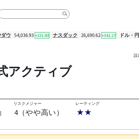
Yダウ
54,036.93
ナスダック
26,690.62
ドル・
+151.83
+342.27
設
株式アクティブ
リスクメジャー
レーティング
4（やや高い）
★★
円