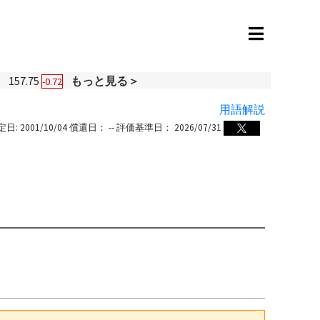
円
157.75
もっと見る＞
-0.72
用語解説
定日:
2001/10/04
償還日：
--
評価基準日：
2026/07/31