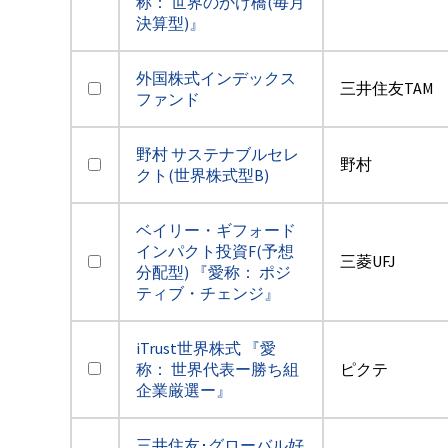
称： 世界のかけ橋(毎月
決算型)』
外国株式インデックス
三井住友TAM
ファンド
野村 サステナブルセレ
野村
クト(世界株式型B)
ベイリー・ギフォード
インパクト投資F(予想
三菱UFJ
分配型) 『愛称： ポジ
ティブ・チェンジ』
iTrust世界株式 『愛
称： 世界代表ー勝ち組
ピクテ
企業厳選ー』
三井住友･グローバル好