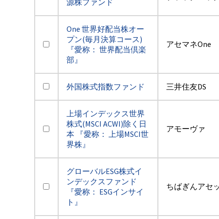
源株ファンド
One 世界好配当株オー
プン(毎月決算コース)
アセマネOne
『愛称： 世界配当倶楽
部』
外国株式指数ファンド
三井住友DS
上場インデックス世界
株式(MSCI ACWI)除く日
アモーヴァ
本 『愛称： 上場MSCI世
界株』
グローバルESG株式イ
ンデックスファンド
ちばぎんアセ
『愛称： ESGインサイ
ト』