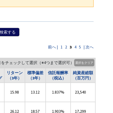
検索する
前へ |
1
2
3
4
5
| 次へ
目をチェックして選択（※4つまで選択可）
選択をクリア
リターン
標準偏差
信託報酬率
純資産総額
グ
（3年）
（3年）
（税込）
（百万円）
15.98
13.12
1.837%
23,540
26.12
18.57
1.903%
17,299