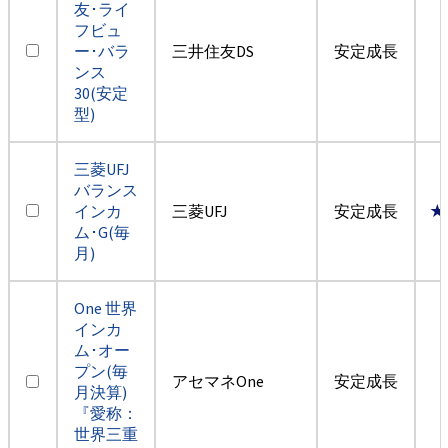
友･ライ
フビュ
ー･バラ
三井住友DS
安定成長
ンス
30(安定
型)
三菱UFJ
バランス
インカ
三菱UFJ
安定成長
★
ム･G(毎
月)
One 世界
インカ
ム･オー
プン(毎
アセマネOne
安定成長
月決算)
『愛称：
世界三重