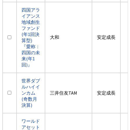
四国アラ
イアンス
地域創生
ファンド
(年1回決
大和
安定成長
算型)
『愛称：
四国の未
来(年1
回)』
世界ダブ
ルハイイ
ンカム
三井住友TAM
安定成長
(奇数月
決算)
ワールド
アセット