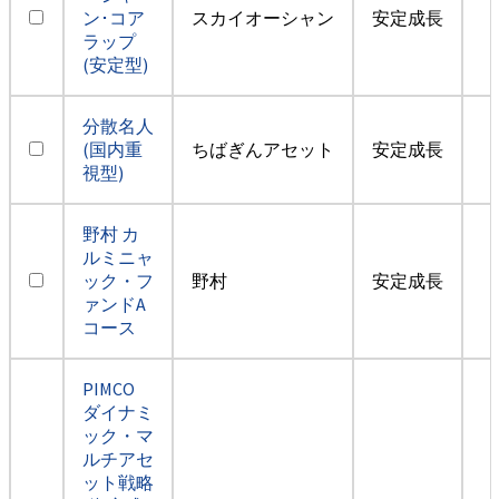
ン･コア
スカイオーシャン
安定成長
ラップ
(安定型)
分散名人
(国内重
ちばぎんアセット
安定成長
視型)
野村 カ
ルミニャ
ック・フ
野村
安定成長
ァンドA
コース
PIMCO
ダイナミ
ック・マ
ルチアセ
ット戦略