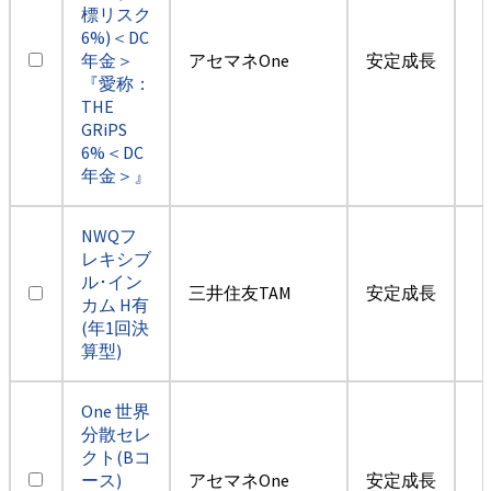
標リスク
6%)＜DC
年金＞
アセマネOne
安定成長
『愛称：
THE
GRiPS
6%＜DC
年金＞』
NWQフ
レキシブ
ル･イン
三井住友TAM
安定成長
カム H有
(年1回決
算型)
One 世界
分散セレ
クト(Bコ
ース)
アセマネOne
安定成長