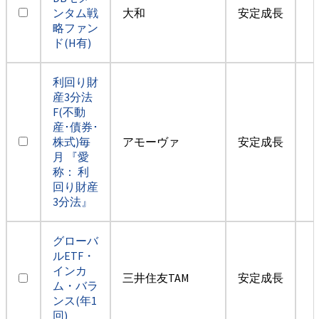
ンタム戦
大和
安定成長
略ファン
ド(H有)
利回り財
産3分法
F(不動
産･債券･
株式)毎
アモーヴァ
安定成長
月 『愛
称： 利
回り財産
3分法』
グローバ
ルETF・
インカ
三井住友TAM
安定成長
ム・バラ
ンス(年1
回)