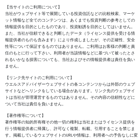
【当サイトのご利用について】
当社がウェブサイト等で展開している投資信託などの比較検索、マーケ
ット情報など全てのコンテンツは、あくまでも投資判断の参考としての
情報提供を目的としたものであり、投資勧誘を目的としてはいません。
また、当社が信頼できると判断したデータ（ライセンス提供を受ける情
報提供者のものも含みます）により作成しましたが、その正確性、安全
性等について保証するものではありません。ご利用はお客様の判断と責
任のもとに行って下さい。利用者が当該情報などに基づいて被ったとさ
れるいかなる損害についても、当社およびその情報提供者は責任を負い
ません。
【リンク先サイトのご利用について】
ウエルスアドバイザーウェブサイトの各コンテンツからは外部のウェブ
サイトなどへリンクをしている場合があります。リンク先のウェブサイ
トは当社が管理運営するものではありません。その内容の信頼性などに
ついて当社は責任を負いません。
【著作権等について】
著作権等の知的所有権その他一切の権利は当社またはライセンス提供を
行う情報提供者に帰属し、許可なく複製、転載、引用することを禁じま
す。掲載しているウェブサイトのURLや情報は、利用者への予告なしに変