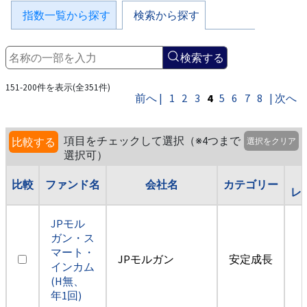
指数一覧から探す
検索から探す
検索する
151-200件を表示(全351件)
前へ |
1
2
3
4
5
6
7
8
| 次へ
項目をチェックして選択（※4つまで
比較する
選択をクリア
選択可）
比較
ファンド名
会社名
カテゴリー
レ
JPモル
ガン・ス
マート・
JPモルガン
安定成長
インカム
(H無、
年1回)