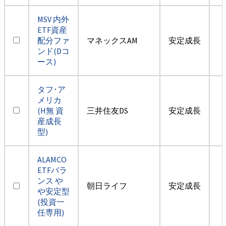
MSV 内外
ETF資産
配分ファ
マネックスAM
安定成長
ンド(Dコ
ース)
タフ･ア
メリカ
(H無 資
三井住友DS
安定成長
産成長
型)
ALAMCO
ETFバラ
ンス や
朝日ライフ
安定成長
や安定型
(投資一
任専用)