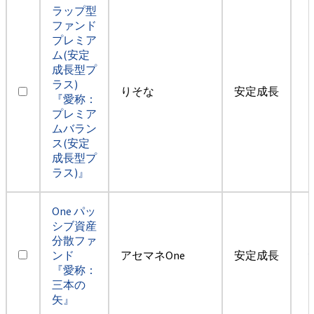
ラップ型
ファンド
プレミア
ム(安定
成長型プ
ラス)
りそな
安定成長
『愛称：
プレミア
ムバラン
ス(安定
成長型プ
ラス)』
One パッ
シブ資産
分散ファ
ンド
アセマネOne
安定成長
『愛称：
三本の
矢』