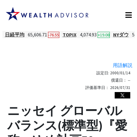
日経平均
65,606.71
TOPIX
4,074.93
NYダウ
54
-76.55
+19.08
用語解説
設定日:
2000/01/14
償還日：
--
評価基準日：
2026/07/31
ニッセイ グローバル
バランス(標準型)『愛