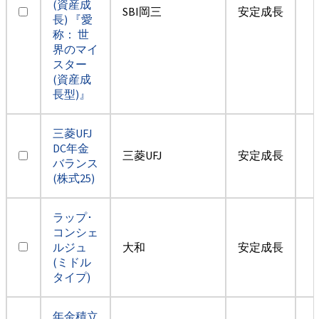
(資産成
SBI岡三
安定成長
長) 『愛
称： 世
界のマイ
スター
(資産成
長型)』
三菱UFJ
DC年金
三菱UFJ
安定成長
バランス
(株式25)
ラップ･
コンシェ
ルジュ
大和
安定成長
(ミドル
タイプ)
年金積立