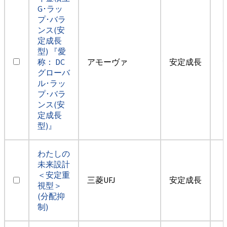
G･ラッ
プ･バラ
ンス(安
定成長
型) 『愛
称： DC
アモーヴァ
安定成長
グローバ
ル･ラッ
プ･バラ
ンス(安
定成長
型)』
わたしの
未来設計
＜安定重
三菱UFJ
安定成長
視型＞
(分配抑
制)