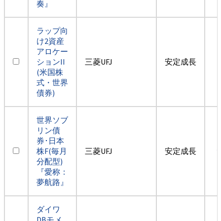
奏』
ラップ向
け2資産
アロケー
ションII
三菱UFJ
安定成長
(米国株
式・世界
債券)
世界ソブ
リン債
券･日本
株F(毎月
三菱UFJ
安定成長
分配型)
『愛称：
夢航路』
ダイワ
DBモメ