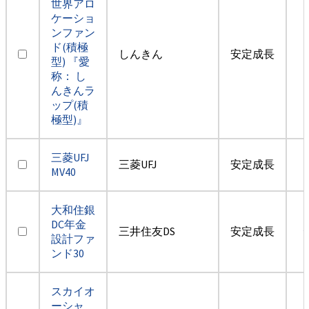
世界アロ
ケーショ
ンファン
ド(積極
しんきん
安定成長
型) 『愛
称： し
んきんラ
ップ(積
極型)』
三菱UFJ
三菱UFJ
安定成長
MV40
大和住銀
DC年金
三井住友DS
安定成長
設計ファ
ンド30
スカイオ
ーシャ