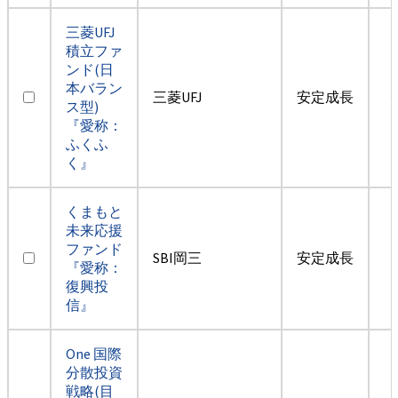
三菱UFJ
積立ファ
ンド(日
本バラン
三菱UFJ
安定成長
ス型)
『愛称：
ふくふ
く』
くまもと
未来応援
ファンド
SBI岡三
安定成長
『愛称：
復興投
信』
One 国際
分散投資
戦略(目