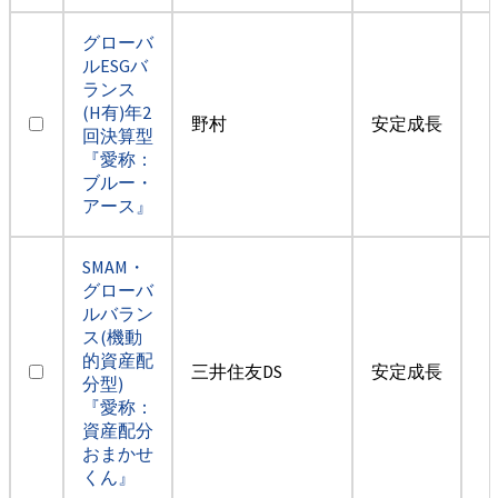
グローバ
ルESGバ
ランス
(H有)年2
野村
安定成長
回決算型
『愛称：
ブルー・
アース』
SMAM・
グローバ
ルバラン
ス(機動
的資産配
三井住友DS
安定成長
分型)
『愛称：
資産配分
おまかせ
くん』