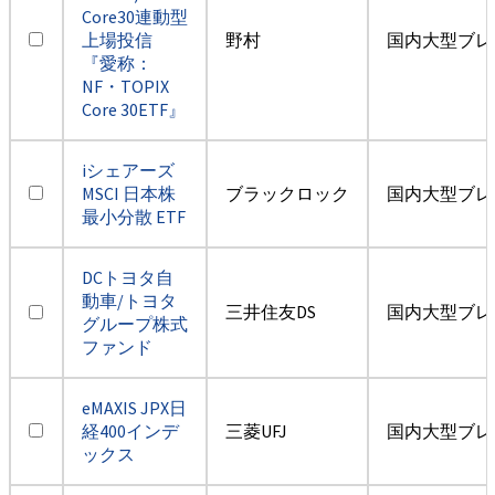
Core30連動型
上場投信
野村
国内大型ブレ
『愛称：
NF・TOPIX
Core 30ETF』
iシェアーズ
MSCI 日本株
ブラックロック
国内大型ブレ
最小分散 ETF
DCトヨタ自
動車/トヨタ
三井住友DS
国内大型ブレ
グループ株式
ファンド
eMAXIS JPX日
経400インデ
三菱UFJ
国内大型ブレ
ックス