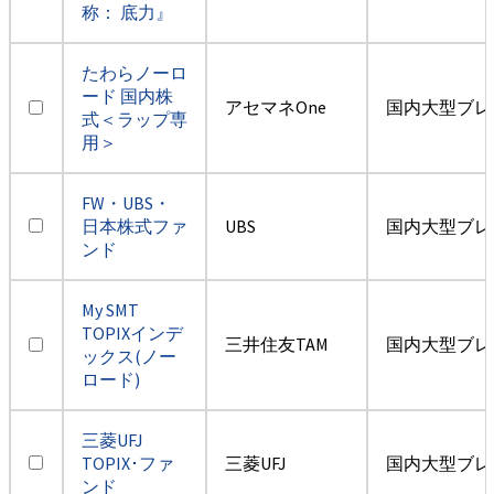
称： 底力』
たわらノーロ
ード 国内株
アセマネOne
国内大型ブレ
式＜ラップ専
用＞
FW・UBS・
日本株式ファ
UBS
国内大型ブレ
ンド
My SMT
TOPIXインデ
三井住友TAM
国内大型ブレ
ックス(ノー
ロード)
三菱UFJ
TOPIX･ファ
三菱UFJ
国内大型ブレ
ンド