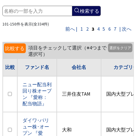
検索する
101-150件を表示(全334件)
前へ |
1
2
3
4
5
6
7
| 次へ
項目をチェックして選択（※4つまで
比較する
選択をクリア
選択可）
比較
ファンド名
会社名
カテゴリ
ニュー配当利
回り株オープ
三井住友TAM
国内大型ブレ
ン 『愛称：
配当物語』
ダイワ･バリ
ュー株･オー
大和
国内大型ブレ
プン 『愛