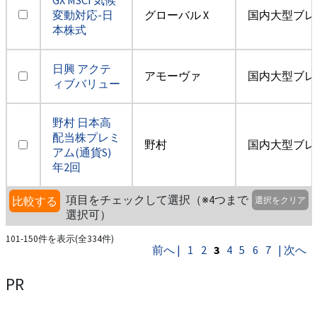
変動対応-日
グローバル X
国内大型ブレ
本株式
日興 アクテ
アモーヴァ
国内大型ブレ
ィブバリュー
野村 日本高
配当株プレミ
野村
国内大型ブレ
アム(通貨S)
年2回
項目をチェックして選択（※4つまで
比較する
選択をクリア
選択可）
101-150件を表示(全334件)
前へ |
1
2
3
4
5
6
7
| 次へ
PR