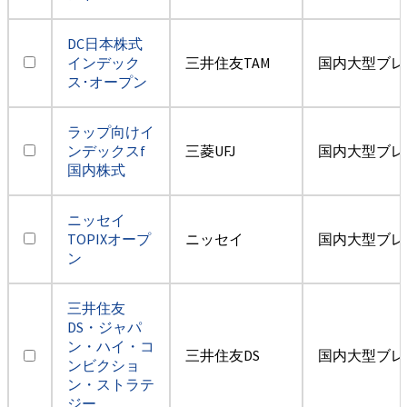
DC日本株式
インデック
三井住友TAM
国内大型ブレ
ス･オープン
ラップ向けイ
ンデックスf
三菱UFJ
国内大型ブレ
国内株式
ニッセイ
TOPIXオープ
ニッセイ
国内大型ブレ
ン
三井住友
DS・ジャパ
ン・ハイ・コ
三井住友DS
国内大型ブレ
ンビクショ
ン・ストラテ
ジー