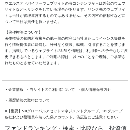
ウエルスアドバイザーウェブサイトの各コンテンツからは外部のウェブ
サイトなどへリンクをしている場合があります。リンク先のウェブサイ
トは当社が管理運営するものではありません。その内容の信頼性などに
ついて当社は責任を負いません。
【著作権等について】
著作権等の知的所有権その他一切の権利は当社またはライセンス提供を
行う情報提供者に帰属し、許可なく複製、転載、引用することを禁じま
す。掲載しているウェブサイトのURLや情報は、利用者への予告なしに変
更できるものとします。ご利用の際は、以上のことをご理解、ご承諾さ
れたものとさせていただきます。
・
企業情報
・
当サイトのご利用について
・
個人情報保護方針
・
履歴情報の取得について
※
【重要】SBIグローバルアセットマネジメントグループ、SBIグループ
各社および役職員を装った偽アカウント、偽広告にご注意ください
ファンドランキング・検索・比較なら、投資信