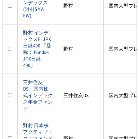
ンデックス
野村
国内大型ブレ
(野村SMA･
EW)
野村 インデ
ックスF･JPX
日経400 『愛
野村
国内大型ブレ
称： Funds-i
JPX日経
400』
三井住友
DS・国内株
式インデック
三井住友DS
国内大型ブレ
ス年金ファン
ド
野村 日本株
アクティブ・
コアファンド
野村
国内大型ブレ