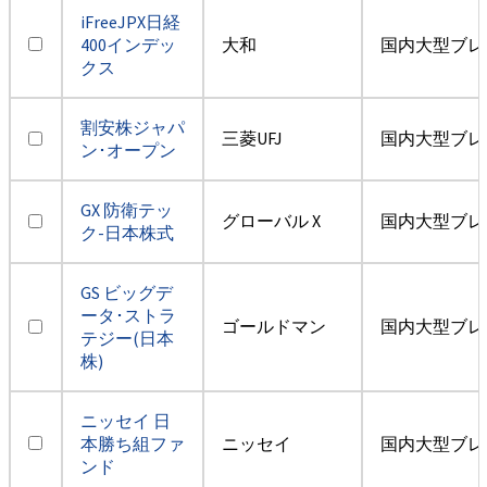
iFreeJPX日経
400インデッ
大和
国内大型ブレ
クス
割安株ジャパ
三菱UFJ
国内大型ブレ
ン･オープン
GX 防衛テッ
グローバル X
国内大型ブレ
ク-日本株式
GS ビッグデ
ータ･ストラ
ゴールドマン
国内大型ブレ
テジー(日本
株)
ニッセイ 日
本勝ち組ファ
ニッセイ
国内大型ブレ
ンド