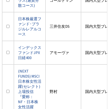
ラス(通貨分
ゴールドマン
国内大型ブレ
散コース)
日本株厳選フ
ァンド･ブラ
三井住友DS
国内大型ブレ
ジルレアルコ
ース
インデックス
ファンドJPX
アモーヴァ
国内大型ブレ
日経400
(NEXT
FUNDS) MSCI
日本株女性活
躍(セレクト)
上場投信
野村
国内大型ブレ
『愛称：
NF・日本株
女性活躍