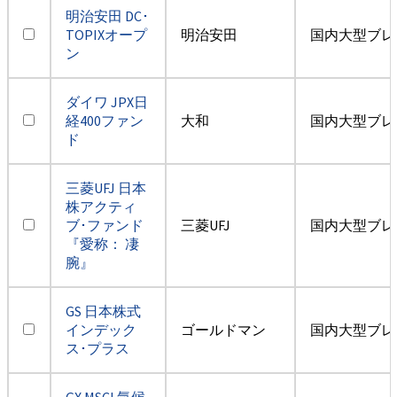
明治安田 DC･
TOPIXオープ
明治安田
国内大型ブレ
ン
ダイワ JPX日
経400ファン
大和
国内大型ブレ
ド
三菱UFJ 日本
株アクティ
ブ･ファンド
三菱UFJ
国内大型ブレ
『愛称： 凄
腕』
GS 日本株式
インデック
ゴールドマン
国内大型ブレ
ス･プラス
GX MSCI 気候