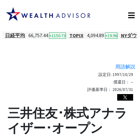
日経平均
66,757.44
TOPIX
4,094.89
NYダウ
+1150.73
+19.96
用語解説
設定日:
1997/10/29
償還日：
--
評価基準日：
2026/07/31
三井住友･株式アナラ
イザー･オープン