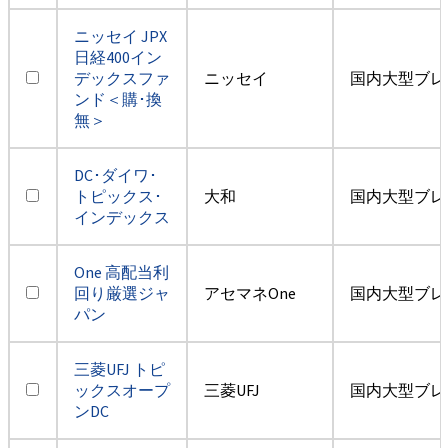
ニッセイ JPX
日経400イン
デックスファ
ニッセイ
国内大型ブレ
ンド＜購･換
無＞
DC･ダイワ･
トピックス･
大和
国内大型ブレ
インデックス
One 高配当利
回り厳選ジャ
アセマネOne
国内大型ブレ
パン
三菱UFJ トピ
ックスオープ
三菱UFJ
国内大型ブレ
ンDC