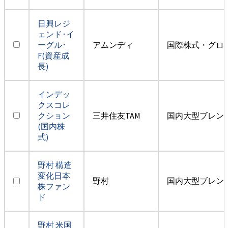
日興レジ
ェンド･イ
ーグル･
アムンディ
国際株式・グロ
F(資産成
長)
インデッ
クスコレ
クション
三井住友TAM
国内大型ブレン
(国内株
式)
野村 構造
変化日本
野村
国内大型ブレン
株ファン
ド
野村 米国