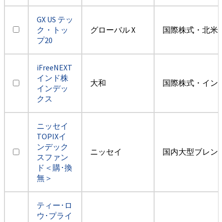
GX US テッ
ク・トッ
グローバル X
国際株式・北米
プ20
iFreeNEXT
インド株
大和
国際株式・イン
インデッ
クス
ニッセイ
TOPIXイ
ンデック
ニッセイ
国内大型ブレン
スファン
ド＜購･換
無＞
ティー･ロ
ウ･プライ