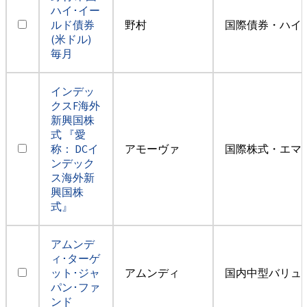
ハイ･イー
ルド債券
野村
国際債券・ハイ
(米ドル)
毎月
インデッ
クスF海外
新興国株
式 『愛
称： DCイ
アモーヴァ
国際株式・エマー
ンデック
ス海外新
興国株
式』
アムンデ
ィ･ターゲ
ット･ジャ
アムンディ
国内中型バリュ
パン･ファ
ンド