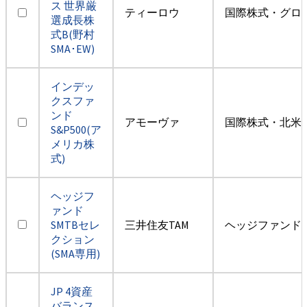
ス 世界厳
ティーロウ
国際株式・グロ
選成長株
式B(野村
SMA･EW)
インデッ
クスファ
ンド
アモーヴァ
国際株式・北米
S&P500(ア
メリカ株
式)
ヘッジフ
ァンド
SMTBセレ
三井住友TAM
ヘッジファンド
クション
(SMA専用)
JP 4資産
バランス