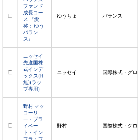
ファンド
成長コー
ゆうちょ
バランス
ス 『愛
称： ゆう
バラン
ス』
ニッセイ
先進国株
式インデ
ニッセイ
国際株式・グロ
ックス(H
無)(ラッ
プ専用)
野村 マッ
コーリ
ー・プラ
イベー
野村
国際株式・グロ
ト・イン
フラ・フ