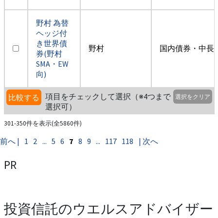
野村 為替
ヘッジ付
き世界債
野村
国内債券・中長
券(野村
SMA・EW
向)
項目をチェックして選択（※4つまで
比較する
選択をクリア
選択可）
301-350件を表示(全5860件)
前へ |
1
2
...
5
6
7
8
9
...
117
118
| 次へ
PR
投資信託のウエルスアドバイザー