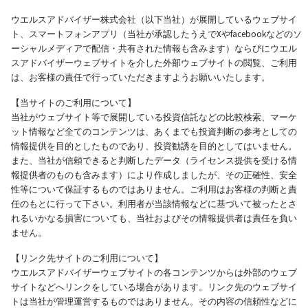
ウエルスアドバイザー株式会社（以下当社）が展開しているウェブサイ
ト、スマートフォンアプリ（当社が承認したうえでXやfacebookなどのソ
ーシャルメディアで配信・共有された情報も含みます）ならびにウエル
スアドバイザーウェブサイトを介した外部ウェブサイトの閲覧、ご利用
は、お客様の責任で行っていただきますようお願いいたします。
【当サイトのご利用について】
当社がウェブサイト等で展開している投資信託などの比較検索、マーケ
ット情報など全てのコンテンツは、あくまでも投資判断の参考としての
情報提供を目的としたものであり、投資勧誘を目的としてはいません。
また、当社が信頼できると判断したデータ（ライセンス提供を受ける情
報提供者のものも含みます）により作成しましたが、その正確性、安全
性等について保証するものではありません。ご利用はお客様の判断と責
任のもとに行って下さい。利用者が当該情報などに基づいて被ったとさ
れるいかなる損害についても、当社およびその情報提供者は責任を負い
ません。
【リンク先サイトのご利用について】
ウエルスアドバイザーウェブサイトの各コンテンツからは外部のウェブ
サイトなどへリンクをしている場合があります。リンク先のウェブサイ
トは当社が管理運営するものではありません。その内容の信頼性などに