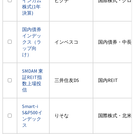
インカム
ピクテ
国際株式・グロ
株式(1年
決算)
国内債券
インデッ
クス（ラ
インベスコ
国内債券・中長
ップ向
け）
SMDAM 東
証REIT指
三井住友DS
国内REIT
数上場投
信
Smart-i
S&P500イ
りそな
国際株式・北米
ンデック
ス