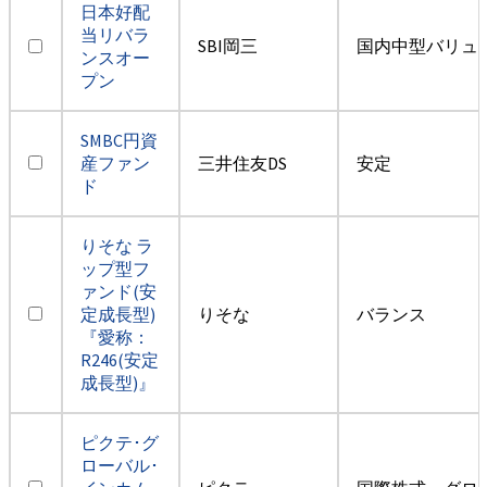
日本好配
当リバラ
SBI岡三
国内中型バリュ
ンスオー
プン
SMBC円資
産ファン
三井住友DS
安定
ド
りそな ラ
ップ型フ
ァンド(安
定成長型)
りそな
バランス
『愛称：
R246(安定
成長型)』
ピクテ･グ
ローバル･