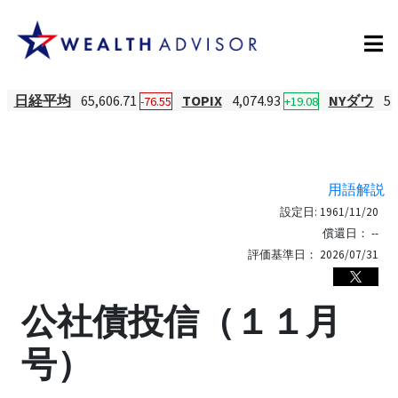
日経平均
65,606.71
TOPIX
4,074.93
NYダウ
54
-76.55
+19.08
用語解説
設定日:
1961/11/20
償還日：
--
評価基準日：
2026/07/31
公社債投信（１１月
号）