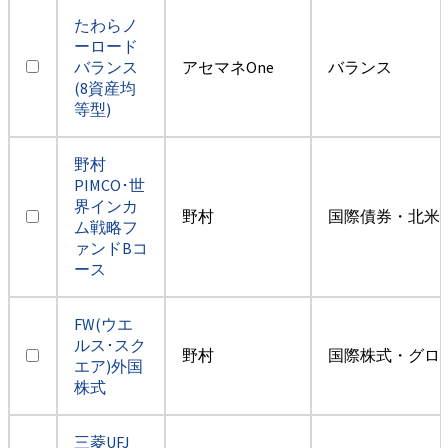
たわらノ
ーロード
バランス
アセマネOne
バランス
(8資産均
等型)
野村
PIMCO･世
界インカ
野村
国際債券・北米
ム戦略フ
ァンドBコ
ース
FW(ウエ
ルス･スク
野村
国際株式・グロ
エア)外国
株式
三菱UFJ