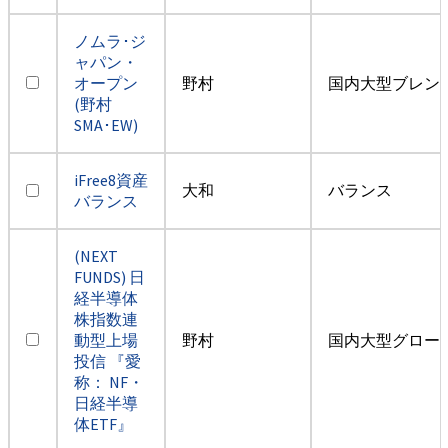
ノムラ･ジ
ャパン・
オープン
野村
国内大型ブレン
(野村
SMA･EW)
iFree8資産
大和
バランス
バランス
(NEXT
FUNDS) 日
経半導体
株指数連
動型上場
野村
国内大型グロー
投信 『愛
称： NF・
日経半導
体ETF』