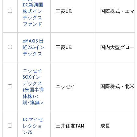
DC新興国
株式イン
三菱UFJ
国際株式・エマー
デックス
ファンド
eMAXIS 日
経225イン
三菱UFJ
国内大型グロー
デックス
ニッセイ
SOXイン
デックス
ニッセイ
国際株式・北米
(米国半導
体株)＜
購･換無＞
DCマイセ
レクショ
三井住友TAM
成長
ン75