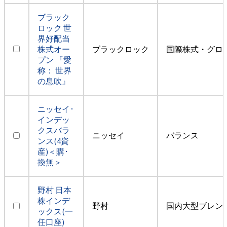
ブラック
ロック 世
界好配当
株式オー
ブラックロック
国際株式・グロ
プン 『愛
称： 世界
の息吹』
ニッセイ･
インデッ
クスバラ
ニッセイ
バランス
ンス(4資
産)＜購･
換無＞
野村 日本
株インデ
野村
国内大型ブレン
ックス(一
任口座)