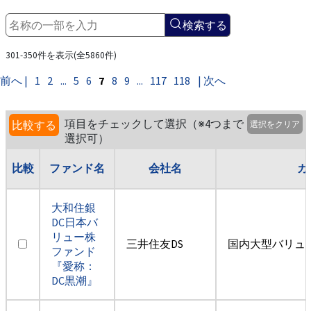
検索する
301-350件を表示(全5860件)
前へ |
1
2
...
5
6
7
8
9
...
117
118
| 次へ
項目をチェックして選択（※4つまで
比較する
選択をクリア
選択可）
比較
ファンド名
会社名
カ
大和住銀
DC日本バ
リュー株
三井住友DS
国内大型バリュ
ファンド
『愛称：
DC黒潮』