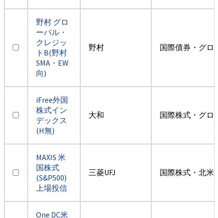
野村 グロ
ーバル・
クレジッ
野村
国際債券・グロ
トB(野村
SMA・EW
向)
iFree外国
株式イン
大和
国際株式・グロ
デックス
(H無)
MAXIS 米
国株式
三菱UFJ
国際株式・北米
(S&P500)
上場投信
One DC米