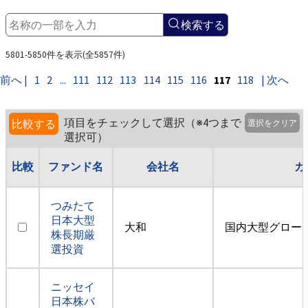
検索する
5801-5850件を表示(全5857件)
前へ |
1
2
...
111
112
113
114
115
116
117
118
| 次へ
項目をチェックして選択（※4つまで
比較する
選択をクリア
選択可）
比較
ファンド名
会社名
カ
つみたて
日本大型
大和
国内大型グロー
株長期厳
選投資
ニッセイ
日本株バ