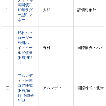
国国債7-
10年ラダ
大和
評価対象外
ー型F･マ
ネー
野村 シュ
ローダー
欧州ハ
イ・イー
野村
国際債券・ハイ
ルド債券
(H有)年4
回
アムンデ
ィ・米国
コア株式
アムンディ
国際株式・北米
(H有/毎
月)予想分
配型