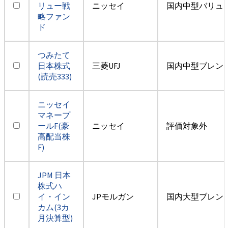
リュー戦
ニッセイ
国内中型バリュ
略ファン
ド
つみたて
日本株式
三菱UFJ
国内中型ブレン
(読売333)
ニッセイ
マネープ
ールF(豪
ニッセイ
評価対象外
高配当株
F)
JPM 日本
株式ハ
イ・イン
JPモルガン
国内大型ブレン
カム(3カ
月決算型)