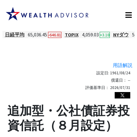
日経平均
65,036.45
TOPIX
4,059.03
NYダウ
53
-646.81
+3.18
用語解説
設定日:
1961/08/24
償還日：
--
評価基準日：
2026/07/31
追加型・公社債証券投
資信託（８月設定）