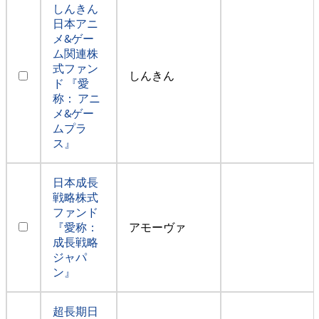
しんきん
日本アニ
メ&ゲー
ム関連株
式ファン
しんきん
ド 『愛
称： アニ
メ&ゲー
ムプラ
ス』
日本成長
戦略株式
ファンド
『愛称：
アモーヴァ
成長戦略
ジャパ
ン』
超長期日