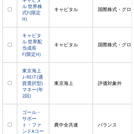
ル 世界株
キャピタル
国際株式・グロ
式F(限定
H)
キャピタ
ル 世界配
キャピタル
国際株式・グロ
当成長
F(限定H)
東京海上
J-REIT(通
貨選択型)
東京海上
評価対象外
マネー(年
2回)
ゴール・
サポー
ト・ファ
農中全共連
バランス
ンドAコー