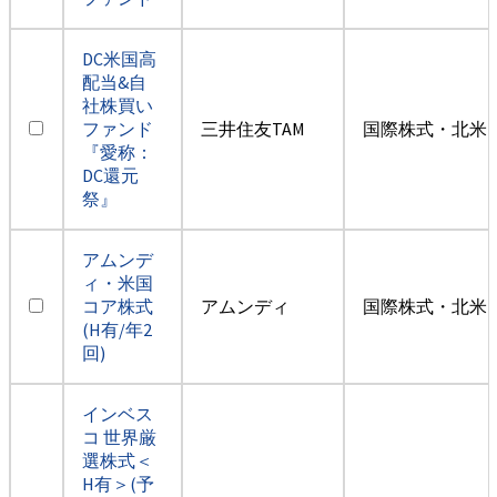
DC米国高
配当&自
社株買い
ファンド
三井住友TAM
国際株式・北米
『愛称：
DC還元
祭』
アムンデ
ィ・米国
コア株式
アムンディ
国際株式・北米
(H有/年2
回)
インベス
コ 世界厳
選株式＜
H有＞(予