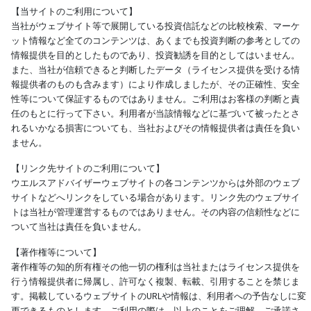
【当サイトのご利用について】
当社がウェブサイト等で展開している投資信託などの比較検索、マーケ
ット情報など全てのコンテンツは、あくまでも投資判断の参考としての
情報提供を目的としたものであり、投資勧誘を目的としてはいません。
また、当社が信頼できると判断したデータ（ライセンス提供を受ける情
報提供者のものも含みます）により作成しましたが、その正確性、安全
性等について保証するものではありません。ご利用はお客様の判断と責
任のもとに行って下さい。利用者が当該情報などに基づいて被ったとさ
れるいかなる損害についても、当社およびその情報提供者は責任を負い
ません。
【リンク先サイトのご利用について】
ウエルスアドバイザーウェブサイトの各コンテンツからは外部のウェブ
サイトなどへリンクをしている場合があります。リンク先のウェブサイ
トは当社が管理運営するものではありません。その内容の信頼性などに
ついて当社は責任を負いません。
【著作権等について】
著作権等の知的所有権その他一切の権利は当社またはライセンス提供を
行う情報提供者に帰属し、許可なく複製、転載、引用することを禁じま
す。掲載しているウェブサイトのURLや情報は、利用者への予告なしに変
更できるものとします。ご利用の際は、以上のことをご理解、ご承諾さ