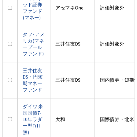
ッド証券
アセマネOne
評価対象外
ファンド
(マネー)
タフ･アメ
リカ(マネ
三井住友DS
評価対象外
ープール
ファンド)
三井住友
DS・円短
三井住友DS
国内債券・短期
期マネー
ファンド
ダイワ 米
国国債7-
10年ラダ
大和
国際債券・北米
ー型F(H
無)