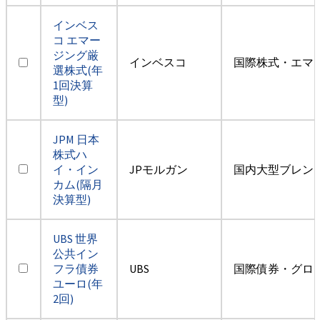
インベス
コ エマー
ジング厳
インベスコ
国際株式・エマー
選株式(年
1回決算
型)
JPM 日本
株式ハ
イ・イン
JPモルガン
国内大型ブレン
カム(隔月
決算型)
UBS 世界
公共イン
フラ債券
UBS
国際債券・グロ
ユーロ(年
2回)