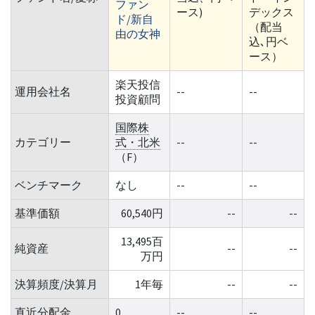
ファン
ース)
デックス
ド/新自
（配当
由の女神
込､円ベ
ース）
楽天投信
運用会社名
--
--
投資顧問
国際株
カテゴリー
式・北米
--
--
（F）
ベンチマーク
なし
--
--
基準価額
60,540円
--
--
13,495百
純資産
--
--
万円
決算頻度/決算月
1年毎
--
--
直近分配金
0
--
--