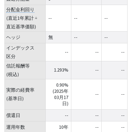
分配金利回り
(直近1年累計 ÷
--
--
--
直近基準価額)
ヘッジ
無
--
--
インデックス
--
--
--
区分
信託報酬等
1.293%
--
--
(税込)
0.90%
実際の経費率
(2025年
--
--
03月17
(基準日)
日)
償還日
--
--
--
運用年数
10年
--
--