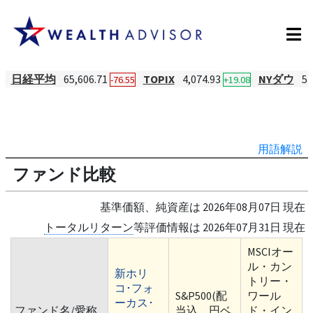
日経平均
65,606.71
TOPIX
4,074.93
NYダウ
54
-76.55
+19.08
用語解説
ファンド比較
基準価額、純資産は 2026年08月07日 現在
トータルリターン
等評価情報は 2026年07月31日 現在
MSCIオー
ル・カン
新ホリ
トリー・
コ･フォ
S&P500(配
ワール
ーカス･
ファンド名/愛称
当込、円ベ
ド・イン