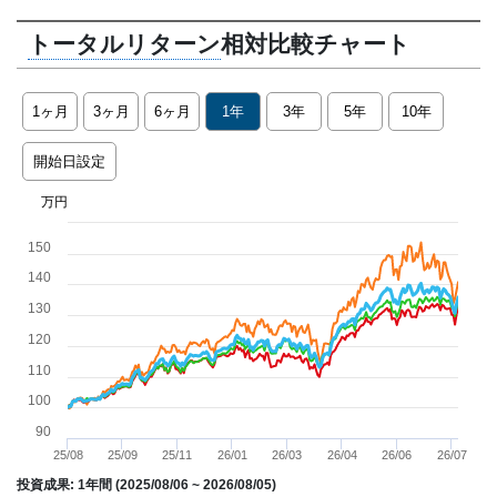
トータルリターン
相対比較チャート
1ヶ月
3ヶ月
6ヶ月
1年
3年
5年
10年
開始日設定
Chart
万円
Line chart with 4 lines.
150
The chart has 1 X axis displaying Time. Data ranges from 2025-08-
140
The chart has 1 Y axis displaying 万円. Data ranges from 99.68231
130
120
110
100
90
25/08
25/09
25/11
26/01
26/03
26/04
26/06
26/07
投資成果: 1年間 (2025/08/06 ~
2026/08/05
)